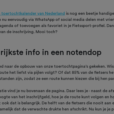
 toertochtkalender van Nederland
is nog een beetje handig
 nu eenvoudig via WhatsApp of social media delen met vrie
agenda of toevoegen als favoriet in je Fietssport-profiel. Dan
an de inschrijving. Mooi toch?
rijkste info in een notendop
 naar de opbouw van onze toertochtpagina’s gekeken. Wist
ute het liefst via pijlen volgt? Of dat 85% van de fietsers he
tanden zijn, zodat ze een route kunnen kiezen die bij hen pa
atie vind je nu bovenaan de pagina. Daar lees je - naast de af
 hoogte van het inschrijfgeld, hoe je de route kunt volgen en h
ook dat is belangrijk. De helft van de fietsers die nooit aan
melijk dat de verwachte drukte hen afschrikt. Nu kun je je 