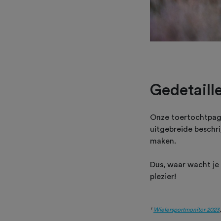
Gedetaill
Onze toertochtpagin
uitgebreide beschr
maken.
Dus, waar wacht j
plezier!
¹
Wielersportmonitor 2023