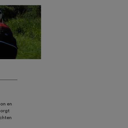
lon en
Zorgt
ochten