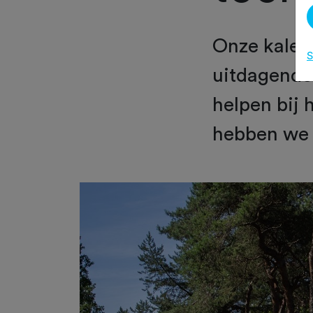
Onze kalend
S
uitdagende 
helpen bij 
hebben we 