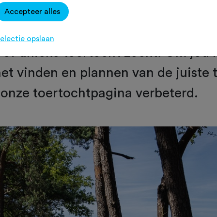
Accepteer alles
er is het startpunt als je een gezell
electie opslaan
of unieke toertocht zoekt. Om jou 
het vinden en plannen van de juiste 
onze toertochtpagina verbeterd.