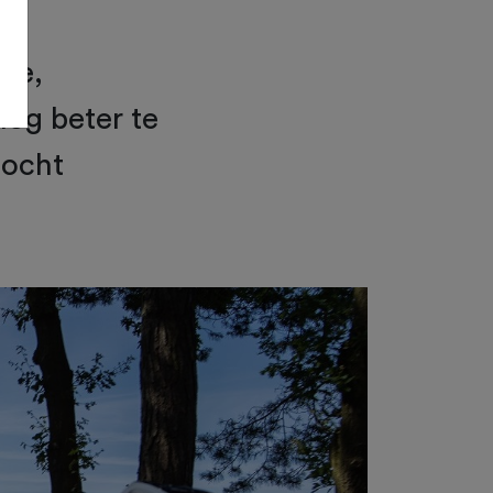
ige,
nog beter te
tocht