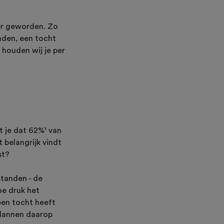
er geworden. Zo
nden, een tocht
 houden wij je per
 je dat 62%¹ van
t belangrijk vindt
st?
standen - de
oe druk het
 een tocht heeft
plannen daarop