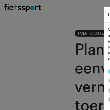
O
TOERTOCHTEN
m
a
Plan 
p
p
z
eenv
vern
toer