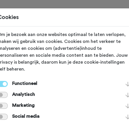
Toertochten
Routes
Ontdek
Magazine
Clubs
Cookies
m je bezoek aan onze websites optimaal te laten verlopen,
Gewijzigd op 22 augustus 2024
aken wij gebruik van cookies. Cookies om het verkeer te
nalyseren en cookies om (advertentie)inhoud te
je tocht nu nog
ersonaliseren en sociale media content aan te bieden. Jouw
rivacy is belangrijk, daarom kun je deze cookie-instellingen
elf beheren.
oudiger via onz
Functioneel
Analytisch
ieuwde
Marketing
Social media
tochtpagina