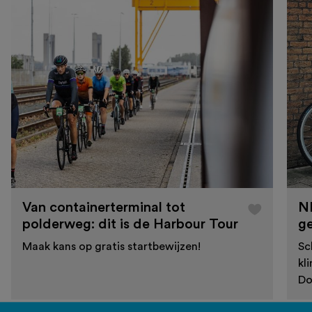
Van containerterminal tot
N
polderweg: dit is de Harbour Tour
g
Maak kans op gratis startbewijzen!
Sc
kl
Do