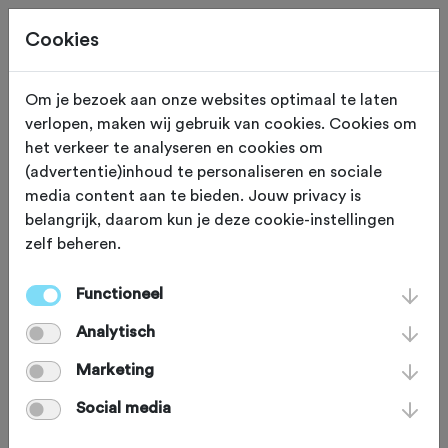
Cookies
Om je bezoek aan onze websites optimaal te laten
verlopen, maken wij gebruik van cookies. Cookies om
TOERTOCHTEN
Gewijzigd op 12 mei 2022
het verkeer te analyseren en cookies om
(advertentie)inhoud te personaliseren en sociale
L'Étape Rotterdam by
media content aan te bieden. Jouw privacy is
belangrijk, daarom kun je deze cookie-instellingen
Tour de France Charity
zelf beheren.
Rides
Functioneel
Analytisch
Op 16 juli klinkt het startschot van
Marketing
L'Étape Rotterdam by Tour de France
Social media
Charity Rides. Doe mee en draag al