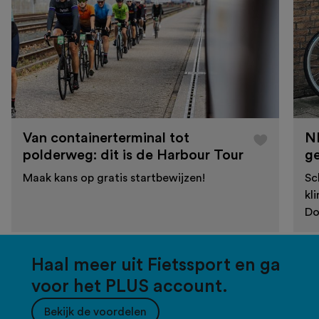
Van containerterminal tot
N
polderweg: dit is de Harbour Tour
g
Maak kans op gratis startbewijzen!
Sc
kl
Do
Haal meer uit Fietssport en ga
voor het PLUS account.
Bekijk de voordelen