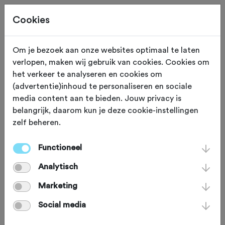
Cookies
Om je bezoek aan onze websites optimaal te laten
verlopen, maken wij gebruik van cookies. Cookies om
TOERTOCHTEN
Gewijzigd op 8 mei 2024
het verkeer te analyseren en cookies om
(advertentie)inhoud te personaliseren en sociale
Fietsen voor het
media content aan te bieden. Jouw privacy is
belangrijk, daarom kun je deze cookie-instellingen
klimaat? Schrijf je in
zelf beheren.
voor de Climate
Functioneel
Classic 2024
Analytisch
Marketing
Doe op 21 juni mee aan deze unieke
Social media
tocht van Breda naar Groningen, een