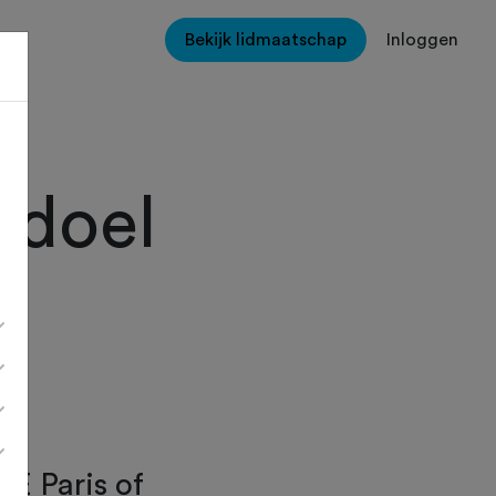
Bekijk lidmaatschap
Inloggen
 doel
E Paris of