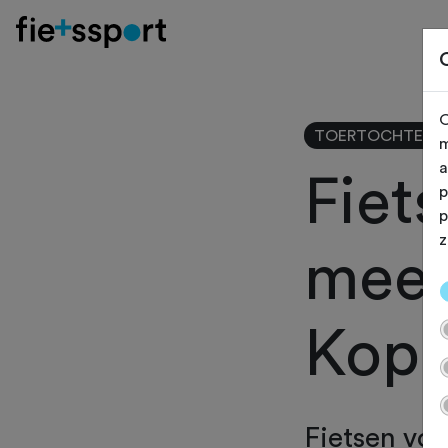
O
TOERTOCHTEN
m
a
Fiet
p
p
z
mee n
Kop
Fietsen vo