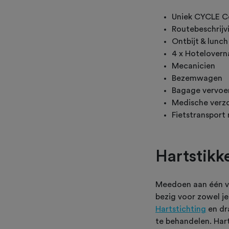
Uniek CYCLE C
Routebeschrijv
Ontbijt & lunch
4 x Hotelovern
Mecanicien
Bezemwagen
Bagage vervoe
Medische verz
Fietstransport
Hartstikk
Meedoen aan één va
bezig voor zowel je
Hartstichting
en dra
te behandelen. Har