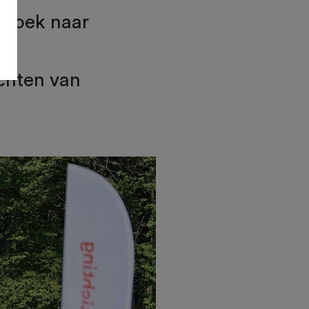
rzoek naar
chten van