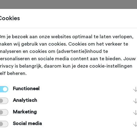
Toertochten
Routes
Ontdek
Magazine
Clubs
Cookies
m je bezoek aan onze websites optimaal te laten verlopen,
Gewijzigd op 13 april 2023
aken wij gebruik van cookies. Cookies om het verkeer te
nalyseren en cookies om (advertentie)inhoud te
s voor het goede
ersonaliseren en sociale media content aan te bieden. Jouw
rivacy is belangrijk, daarom kun je deze cookie-instellingen
elf beheren.
aar Parijs of
Functioneel
Analytisch
enhagen
Marketing
Social media
or een goed doel? Doe mee aan CYCL