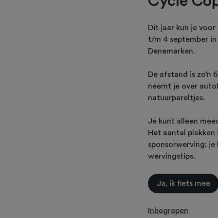
Cycle Co
Dit jaar kun je voo
t/m 4 september in
Denemarken.
De afstand is zo’n 
neemt je over auto
natuurpareltjes.
Je kunt alleen meed
Het aantal plekken 
sponsorwerving: je 
wervingstips.
Ja, ik fiets mee
Inbegrepen