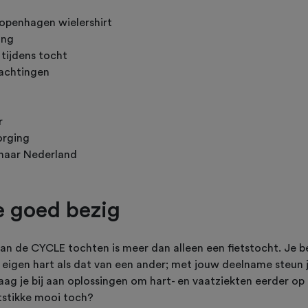
openhagen wielershirt
ing
 tijdens tocht
achtingen
r
orging
 naar Nederland
e goed bezig
n de CYCLE tochten is meer dan alleen een fietstocht. Je be
 eigen hart als dat van een ander; met jouw deelname steun 
ag je bij aan oplossingen om hart- en vaatziekten eerder op
tstikke mooi toch?