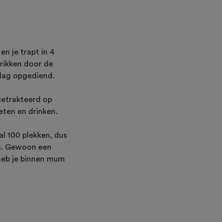
en je trapt in 4
hrikken door de
dag opgediend.
getrakteerd op
eten en drinken.
al 100 plekken, dus
ven. Gewoon een
 heb je binnen mum