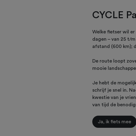
CYCLE Pa
Welke fietser wil e
dagen – van 25 t/m 
afstand (600 km); 
De route loopt zov
mooie landschappen,
Je hebt de mogelijk
schrijf je snel in.
kwestie van je vrie
van tijd de benodig
Ja, ik fiets mee