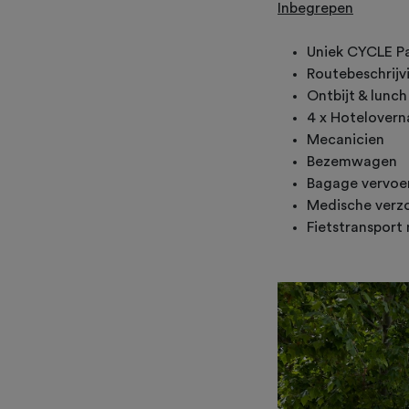
Inbegrepen
Uniek CYCLE Pa
Routebeschrijv
Ontbijt & lunch
4 x Hotelovern
Mecanicien
Bezemwagen
Bagage vervoe
Medische verz
Fietstransport