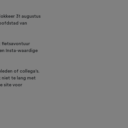
lokkeer 31 augustus
hoofdstad van
t fietsavontuur
en Insta-waardige
leden of collega’s.
 niet te lang met
e site voor