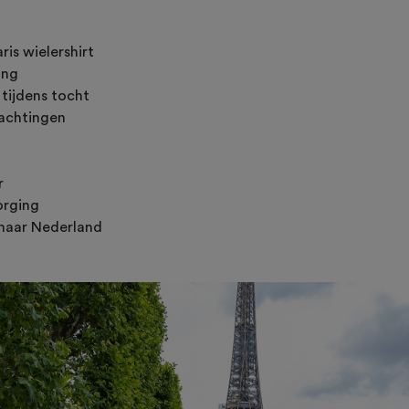
ris wielershirt
ing
 tijdens tocht
achtingen
r
orging
 naar Nederland