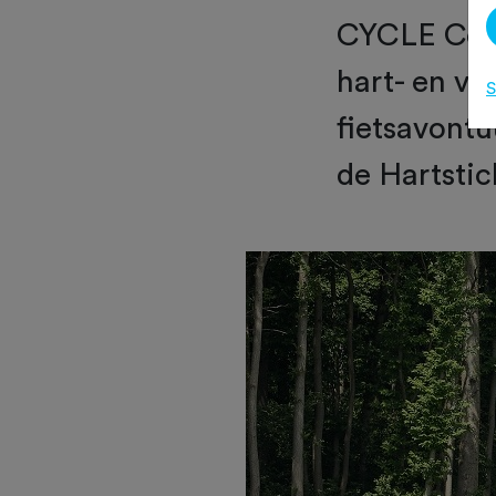
CYCLE Cope
hart- en va
S
fietsavont
de Hartstic