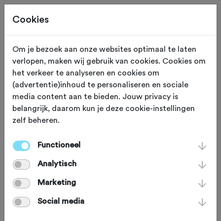
Cookies
Om je bezoek aan onze websites optimaal te laten
verlopen, maken wij gebruik van cookies. Cookies om
TOERTOCHTEN
Gewijzigd op 19 juni 2024
het verkeer te analyseren en cookies om
(advertentie)inhoud te personaliseren en sociale
De 6 van Lotto
media content aan te bieden. Jouw privacy is
belangrijk, daarom kun je deze cookie-instellingen
zelf beheren.
‘De 6 van Lotto' is een serie
toertochten die Lotto sinds 2015
Functioneel
jaarlijks organiseert voor toerfietsers in
Analytisch
Nederland. De aftrap wordt gedaan
Marketing
met de toertocht Omloop van
Social media
Zandvoort op 26 maart 2017.