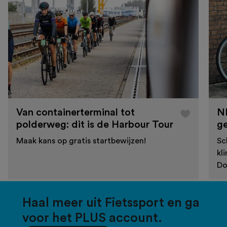
Van containerterminal tot
N
polderweg: dit is de Harbour Tour
g
Maak kans op gratis startbewijzen!
Sc
kl
Do
Haal meer uit Fietssport en ga
voor het PLUS account.