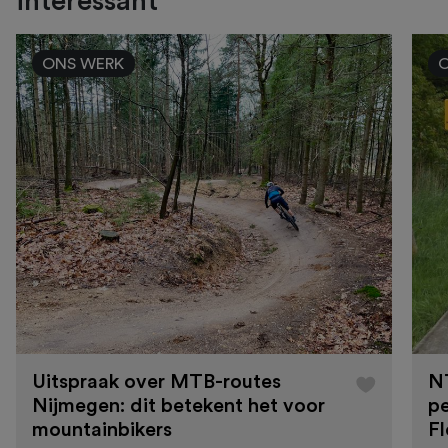
interessant
ONS WERK
Uitspraak over MTB-routes
N
Nijmegen: dit betekent het voor
pe
mountainbikers
F