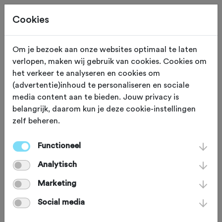
Cookies
Om je bezoek aan onze websites optimaal te laten
verlopen, maken wij gebruik van cookies. Cookies om
ONS WERK
Gewijzigd op 25 april 2025
het verkeer te analyseren en cookies om
(advertentie)inhoud te personaliseren en sociale
NTFU wil wielersport
media content aan te bieden. Jouw privacy is
belangrijk, daarom kun je deze cookie-instellingen
veiliger maken en gaat
zelf beheren.
fietsongevallen
Functioneel
onderzoeken
Analytisch
Marketing
Ruim 10.000 wielersporters belanden
Social media
jaarlijks op de eerste hulp. Maar over