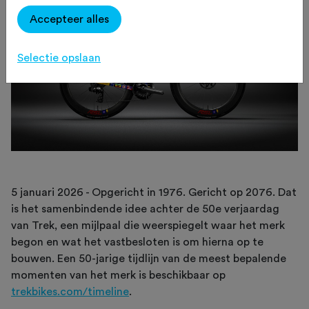
Accepteer alles
Selectie opslaan
5 januari 2026 - Opgericht in 1976. Gericht op 2076. Dat
is het samenbindende idee achter de 50e verjaardag
van Trek, een mijlpaal die weerspiegelt waar het merk
begon en wat het vastbesloten is om hierna op te
bouwen. Een 50-jarige tijdlijn van de meest bepalende
momenten van het merk is beschikbaar op
trekbikes.com/timeline
.