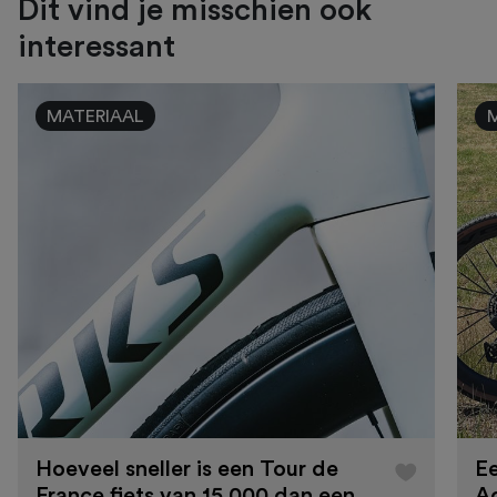
Dit vind je misschien ook
interessant
MATERIAAL
Hoeveel sneller is een Tour de
Ee
France fiets van 15.000 dan een
A