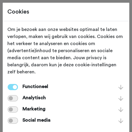
Cookies
Om je bezoek aan onze websites optimaal te laten
verlopen, maken wij gebruik van cookies. Cookies om
ADVERTORIAL
Gewijzigd op 6 juli 2026
het verkeer te analyseren en cookies om
(advertentie)inhoud te personaliseren en sociale
Trek is jarig!
media content aan te bieden. Jouw privacy is
belangrijk, daarom kun je deze cookie-instellingen
zelf beheren.
Trek lanceert 50ste verjaardag met
beperkte collectie die het verleden en
Functioneel
het doel voor de komende 50 jaar eert
Analytisch
Marketing
Social media