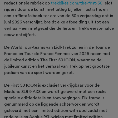
redactionele rubriek op
trekbikes.com/the-first-50
leidt
rijders door de kunst, met uitleg bij elke illustratie, en
een koffietafelboek ter ere van de 50e verjaardag dat in
juni 2026 verschijnt, breidt elke afbeelding uit tot een
verhaal - een metgezel die de fiets en Trek's eerste halve
eeuw ontcijfert.
De WorldTour-teams van Lidl-Trek zullen in de Tour de
France en Tour de France Femmes van 2026 racen met
de limited edition The First 50 ICON, waarmee de
jubileumkunst en het verhaal van Trek op het grootste
podium van de sport worden gezet.
De First 50 ICON is exclusief verkrijgbaar voor de
Madone SLR 9 AXS en wordt geleverd met een reeks
speciale editiedetails en toevoegingen. Elk frame is
genummerd op de liggende achtervork en wordt
geleverd met een limited edition wit-rood zadel met
rode rails en Aeolus RSL wielen met limited edition