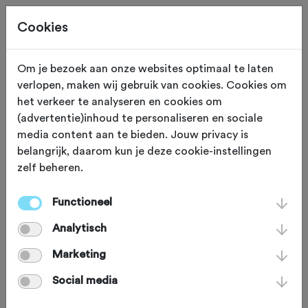
Cookies
Om je bezoek aan onze websites optimaal te laten
verlopen, maken wij gebruik van cookies. Cookies om
ADVERTORIAL
Gewijzigd op 25 juni 2026
het verkeer te analyseren en cookies om
(advertentie)inhoud te personaliseren en sociale
Schwalbe’s visie op 32”
media content aan te bieden. Jouw privacy is
belangrijk, daarom kun je deze cookie-instellingen
banden: een nieuwe
zelf beheren.
standaard voor
Functioneel
stabiliteit, grip en
Analytisch
comfort
Marketing
Social media
Steeds meer fietsmerken zetten