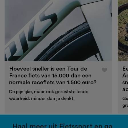
Hoeveel sneller is een Tour de
Ee
France fiets van 15.000 dan een
A
normale racefiets van 1.500 euro?
sn
a
De pijnlijke, maar ook geruststellende
waarheid: minder dan je denkt.
Gi
gr
Haal meer uit Fietssport en ga