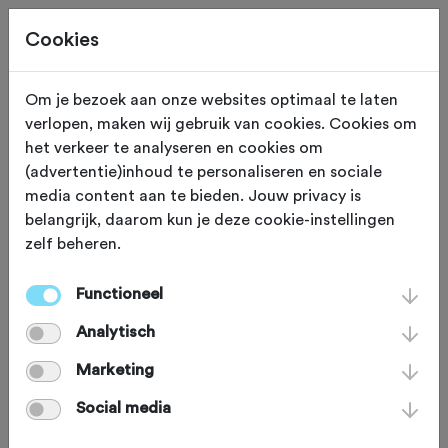
Cookies
Om je bezoek aan onze websites optimaal te laten
verlopen, maken wij gebruik van cookies. Cookies om
ADVERTORIAL
Gewijzigd op 9 juni 2026
het verkeer te analyseren en cookies om
(advertentie)inhoud te personaliseren en sociale
100 jaar Schwalbe
media content aan te bieden. Jouw privacy is
belangrijk, daarom kun je deze cookie-instellingen
Benelux: van
zelf beheren.
Amsterdamse
Functioneel
groothandel tot
Analytisch
marktleider
Marketing
Social media
Deze maand viert Schwalbe Benelux