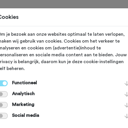
Toertochten
Routes
Ontdek
Magazine
Clubs
Cookies
m je bezoek aan onze websites optimaal te laten verlopen,
aken wij gebruik van cookies. Cookies om het verkeer te
reeds plaatsgevonden op 31-5-2026.
nalyseren en cookies om (advertentie)inhoud te
ersonaliseren en sociale media content aan te bieden. Jouw
rivacy is belangrijk, daarom kun je deze cookie-instellingen
elf beheren.
Hilversum (Noord Holland)
Functioneel
ne Harttocht
Analytisch
Marketing
Agenda
Favoriet
Delen
Social media