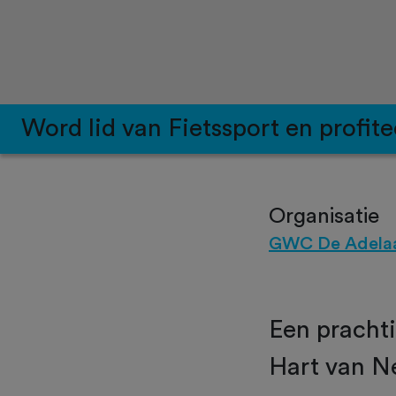
Word lid van Fietssport en profite
Organisatie
GWC De Adela
Een pracht
Hart van N