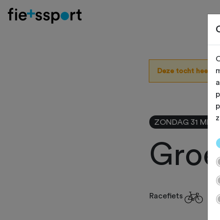
O
m
Deze tocht heeft 
a
p
p
z
ZONDAG 31 MEI
Groe
Racefiets