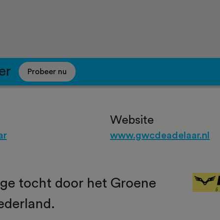
er
Probeer nu
Website
ar
www.gwcdeadelaar.nl
ige tocht door het Groene
ederland.