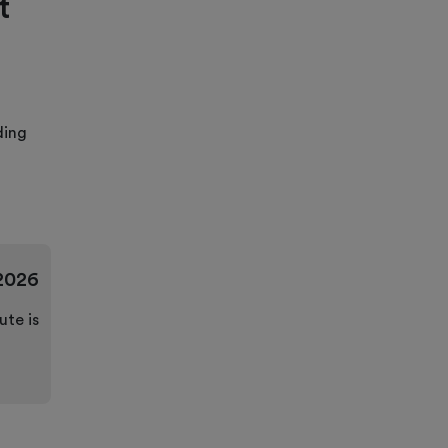
t
ding
2026
ute is