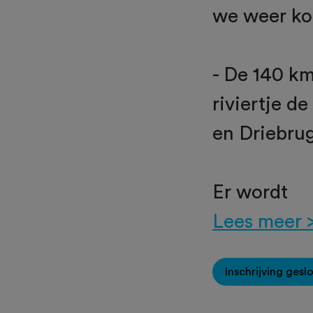
we weer ko
- De 140 km
riviertje d
en Driebrug
Er wordt
Lees meer 
Inschrijving gesl