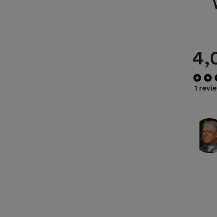
4,
1 revi