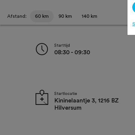
Afstand:
60 km
90 km
140 km
S
Starttijd
08:30 - 09:30
Startlocatie
Kininelaantje 3, 1216 BZ
Hilversum