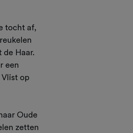
e tocht af,
Breukelen
t de Haar.
or een
 Vlist op
 naar Oude
elen zetten