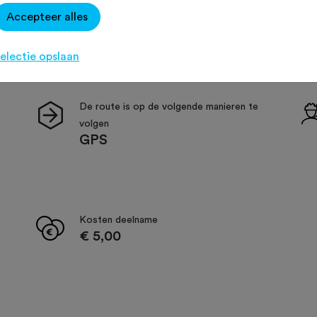
Accepteer alles
electie opslaan
De route is op de volgende manieren te
volgen
GPS
Kosten deelname
€ 5,00