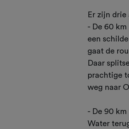
Er zijn dri
- De 60 km r
een schilde
gaat de rou
Daar splits
prachtige t
weg naar O
- De 90 km 
Water terug