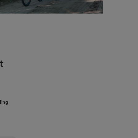
t
ding