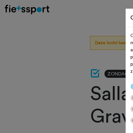
O
m
Deze tocht heeft 
a
p
p
z
ZONDAG 5 
Sall
Grav