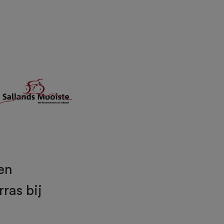
en
ras bij