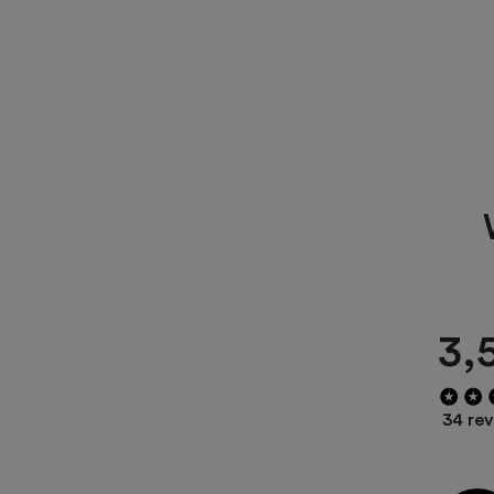
3,
34 re