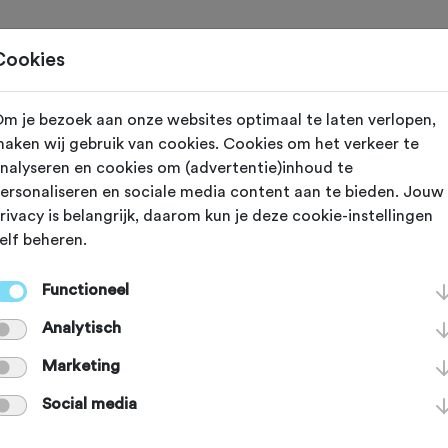
Toertochten
Routes
Ontdek
Magazine
Clubs
Cookies
m je bezoek aan onze websites optimaal te laten verlopen,
aken wij gebruik van cookies. Cookies om het verkeer te
reeds plaatsgevonden op 5-7-2026.
nalyseren en cookies om (advertentie)inhoud te
ersonaliseren en sociale media content aan te bieden. Jouw
rivacy is belangrijk, daarom kun je deze cookie-instellingen
elf beheren.
JUL
Haarle (Overijssel)
Functioneel
ands Mooiste
Analytisch
Marketing
eltocht 2026
Social media