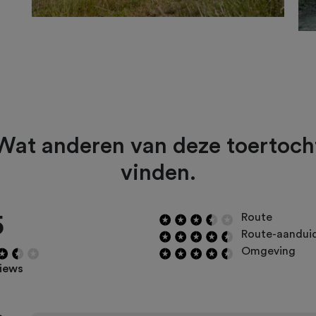
Wat anderen van deze toertoch
vinden.
5
Route
Route-aandui
Omgeving
views