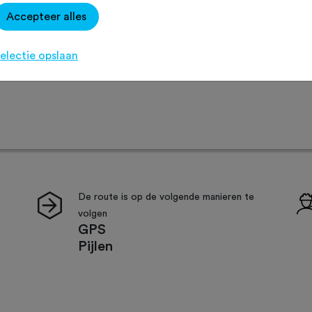
Accepteer alles
Agenda
Favoriet
Delen
electie opslaan
Routeaanduiding
Sfeer
Verzorging
De route is op de volgende manieren te
volgen
GPS
Pijlen