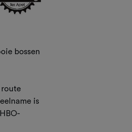
ooie bossen
 route
Deelname is
 EHBO-