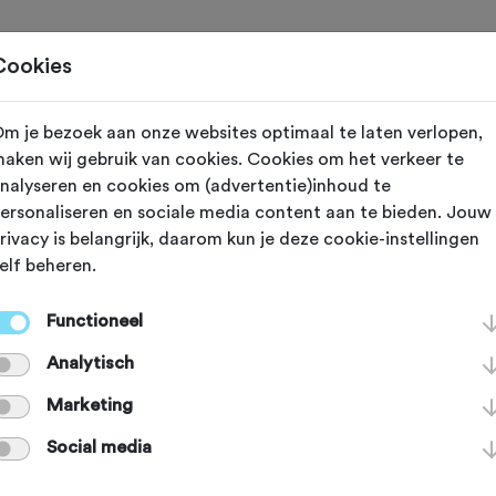
Toertochten
Routes
Ontdek
Magazine
Clubs
Cookies
m je bezoek aan onze websites optimaal te laten verlopen,
Ter Apel (Groningen)
aken wij gebruik van cookies. Cookies om het verkeer te
nalyseren en cookies om (advertentie)inhoud te
ings Mooiste
ersonaliseren en sociale media content aan te bieden. Jouw
rivacy is belangrijk, daarom kun je deze cookie-instellingen
elf beheren.
eltocht 2026
Functioneel
Analytisch
Marketing
Agenda
Favoriet
Delen
Social media
Route
Routeaanduiding
Sfeer
Verzo