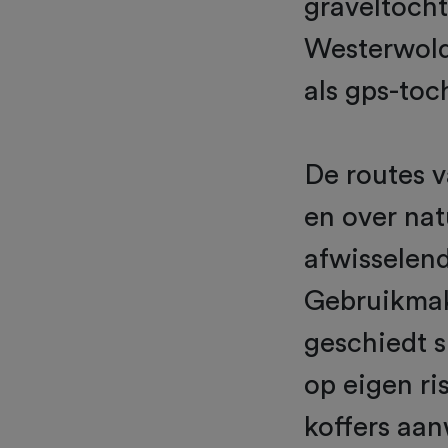
graveltocht
Westerwolde
als gps-toc
De routes v
en over nat
afwisselen
Gebruikmak
geschiedt s
op eigen ri
koffers aan