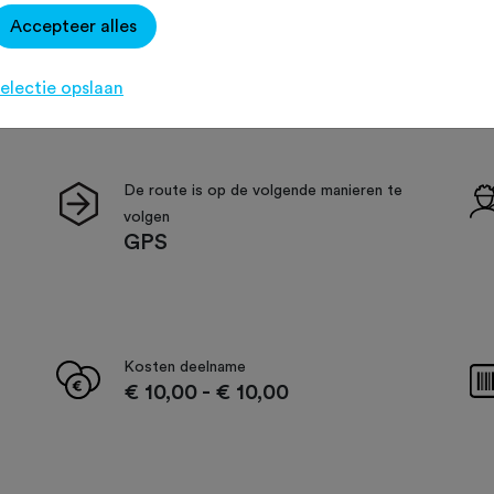
Accepteer alles
electie opslaan
De route is op de volgende manieren te
volgen
GPS
Kosten deelname
€ 10,00
-
€ 10,00