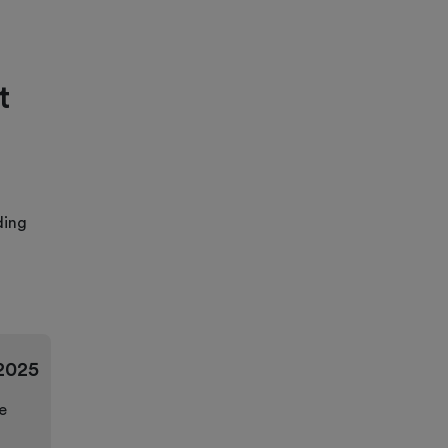
t
ding
2025
e