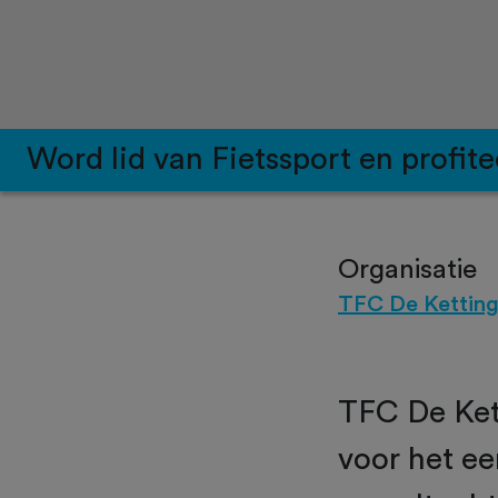
Word lid van Fietssport en profite
Organisatie
TFC De Kettin
TFC De Kett
voor het e