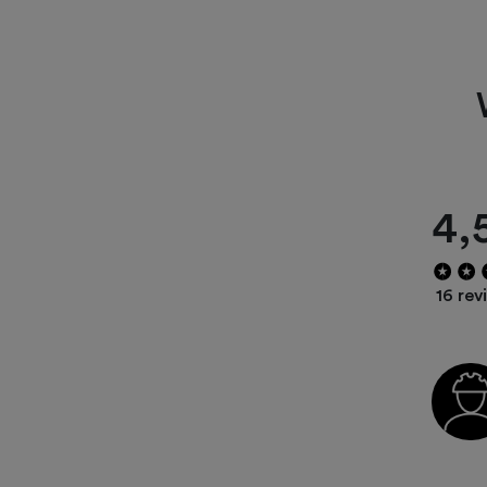
4,
16 rev