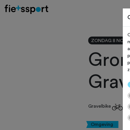
O
ZONDAG 8 NOV
m
a
Gron
p
p
z
Grav
Gravelbike
Omgeving