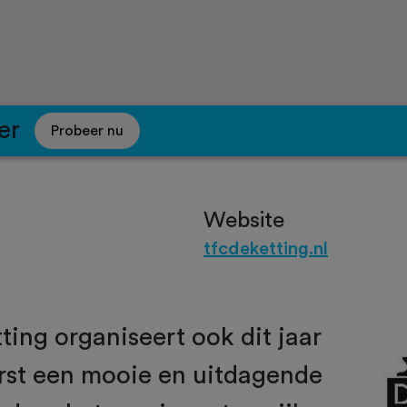
er
Probeer nu
Website
g
tfcdeketting.nl
ing organiseert ook dit jaar
erst een mooie en uitdagende