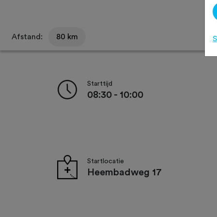
Afstand:
80 km
S
Starttijd
08:30 - 10:00
Startlocatie
Heembadweg 17