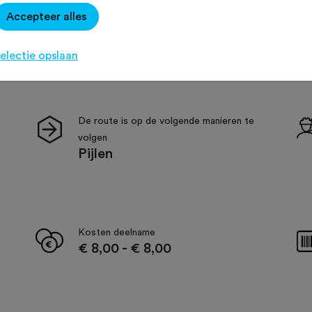
Accepteer alles
electie opslaan
De route is op de volgende manieren te
volgen
Pijlen
Kosten deelname
€ 8,00
-
€ 8,00