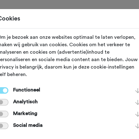
Toertochten
Routes
Ontdek
Magazine
Clubs
Cookies
m je bezoek aan onze websites optimaal te laten verlopen,
 NOV
Hilvarenbeek (Noord Brabant)
aken wij gebruik van cookies. Cookies om het verkeer te
nalyseren en cookies om (advertentie)inhoud te
e Bos en Heidet
ersonaliseren en sociale media content aan te bieden. Jouw
rivacy is belangrijk, daarom kun je deze cookie-instellingen
elf beheren.
)
Functioneel
Analytisch
Marketing
Agenda
Favoriet
Delen
Social media
Route
Routeaanduiding
Verzorging