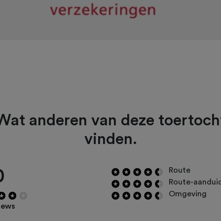
Wat anderen van deze toertoch
vinden.
0
Route
Route-aandui
Omgeving
iews