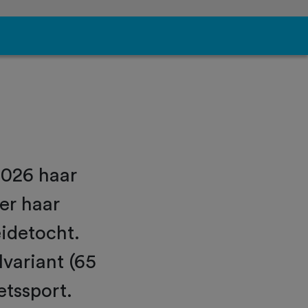
2026 haar
er haar
idetocht.
lvariant (65
etssport.