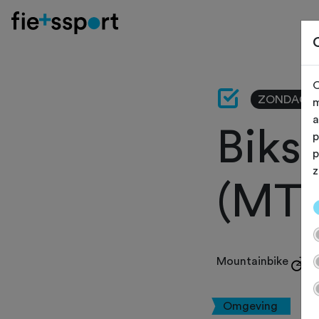
O
ZONDAG 1
m
a
Biks
p
p
z
(MTB
Mountainbike
Omgeving