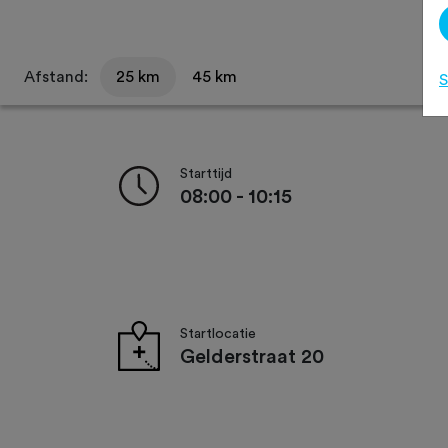
Afstand:
25 km
45 km
S
Starttijd
08:00 - 10:15
Startlocatie
Gelderstraat 20