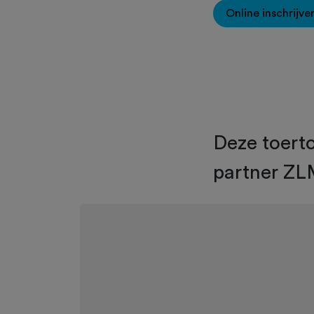
Online inschrijve
Deze toert
partner ZL