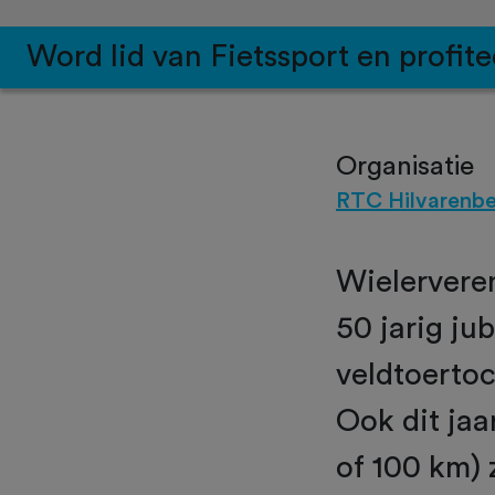
Word lid van Fietssport en profite
Organisatie
RTC Hilvarenb
Wielervere
50 jarig ju
veldtoerto
Ook dit jaa
of 100 km) 