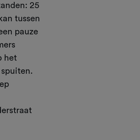
tanden: 25
 kan tussen
 een pauze
mers
p het
 spuiten.
oep
derstraat