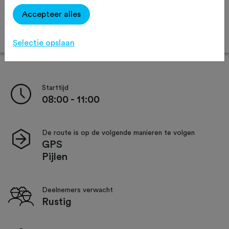
Afstand:
54 km
59 km
113 km
Accepteer alles
Online inschrijven
Selectie opslaan
Starttijd
08:00 - 11:00
De route is op de volgende manieren te volgen
GPS
Pijlen
Deelnemers verwacht
Rustig