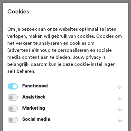
Cookies
Om je bezoek aan onze websites optimaal te laten
verlopen, maken wij gebruik van cookies. Cookies om
ZATERDAG 5 SEP
Terneuzen (Zeeland)
het verkeer te analyseren en cookies om
(advertentie)inhoud te personaliseren en sociale
Acht van Terneuzen
media content aan te bieden. Jouw privacy is
belangrijk, daarom kun je deze cookie-instellingen
2026
zelf beheren.
Functioneel
Racefiets
Agenda
Favoriet
Analytisch
Delen
Marketing
Social media