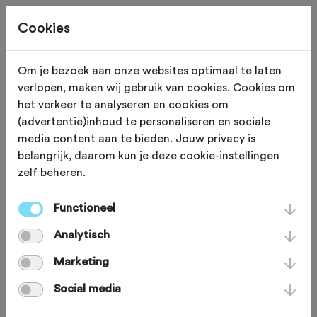
Cookies
Om je bezoek aan onze websites optimaal te laten
verlopen, maken wij gebruik van cookies. Cookies om
ZONDAG 4 OKT
Mill (Noord Brabant)
het verkeer te analyseren en cookies om
(advertentie)inhoud te personaliseren en sociale
Brabantse Strade
media content aan te bieden. Jouw privacy is
belangrijk, daarom kun je deze cookie-instellingen
Bianche 2026
zelf beheren.
Functioneel
Gravelbike
Agenda
Favoriet
Analytisch
Delen
Marketing
Social media