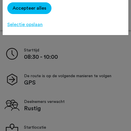
Afstand:
50 km
70 km
90 km
Accepteer alles
Online inschrijven
Selectie opslaan
Starttijd
08:30 - 10:00
De route is op de volgende manieren te volgen
GPS
Deelnemers verwacht
Rustig
Startlocatie