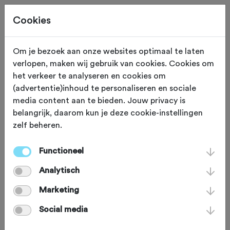
Cookies
Om je bezoek aan onze websites optimaal te laten
verlopen, maken wij gebruik van cookies. Cookies om
ZONDAG 23 AUG
Valthe (Drenthe)
het verkeer te analyseren en cookies om
(advertentie)inhoud te personaliseren en sociale
Hunebed Highway
media content aan te bieden. Jouw privacy is
belangrijk, daarom kun je deze cookie-instellingen
Classic 2026
zelf beheren.
Functioneel
Racefiets
Agenda
Favoriet
Analytisch
Delen
Marketing
Social media
Omgeving
Route