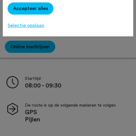
Routeaanduiding
Verzorging
Accepteer alles
Selectie opslaan
Afstand:
65 km
95 km
125 km
155 km
Online inschrijven
Starttijd
08:00 - 09:30
De route is op de volgende manieren te volgen
GPS
Pijlen