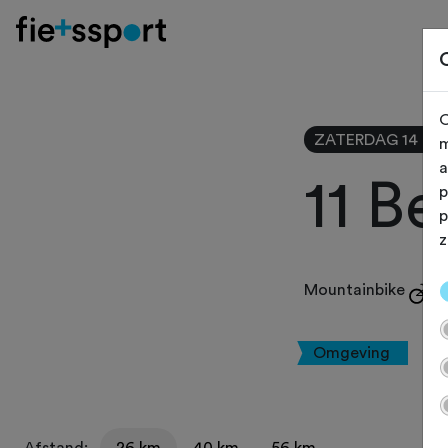
O
ZATERDAG 14 N
m
a
11 B
p
p
z
Mountainbike
Omgeving