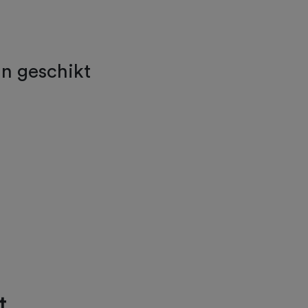
jn geschikt
t