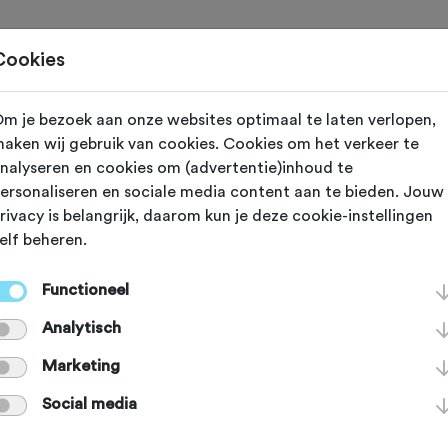
Toertochten
Routes
Ontdek
Magazine
Clubs
Cookies
m je bezoek aan onze websites optimaal te laten verlopen,
OV
Apeldoorn (Gelderland)
aken wij gebruik van cookies. Cookies om het verkeer te
nalyseren en cookies om (advertentie)inhoud te
ergen MTB tocht
ersonaliseren en sociale media content aan te bieden. Jouw
rivacy is belangrijk, daarom kun je deze cookie-instellingen
elf beheren.
Functioneel
Agenda
Favoriet
Delen
Analytisch
Route
Routeaanduiding
Verzorging
Marketing
Social media