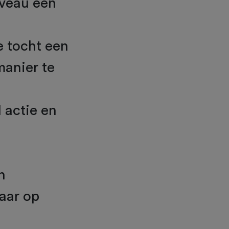
iveau een
e tocht een
manier te
l actie en
n
jaar op