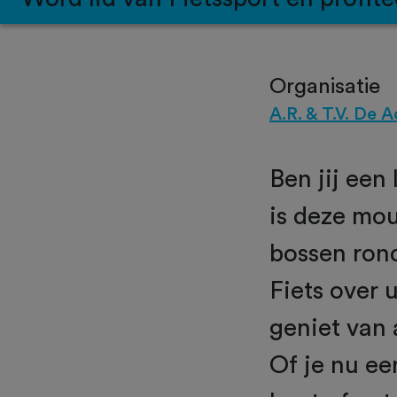
Organisatie
A.R. & T.V. De A
Ben jij een
is deze mou
bossen ron
Fiets over 
geniet van
Of je nu e