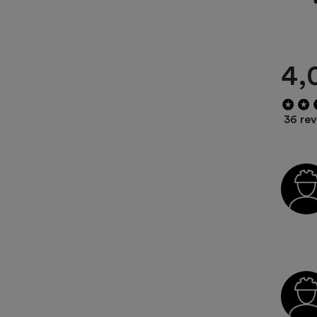
4,
36 re