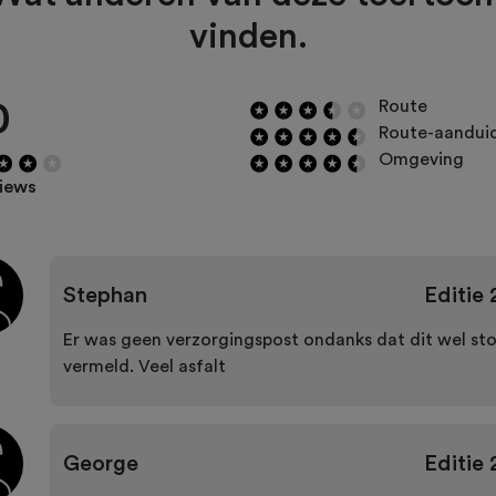
vinden.
0
Route
Route-aandui
Omgeving
views
Stephan
Editie
Er was geen verzorgingspost ondanks dat dit wel st
vermeld. Veel asfalt
George
Editie