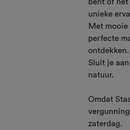
bent of net
unieke erva
Met mooie p
perfecte m
ontdekken.
Sluit je aa
natuur.
Omdat Staa
vergunning 
zaterdag.