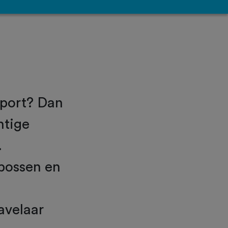
sport? Dan
htige
.
 bossen en
avelaar