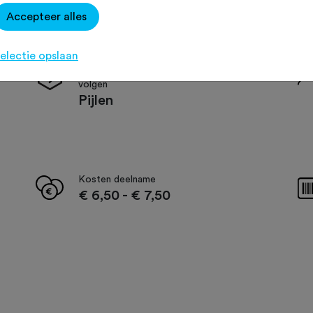
Accepteer alles
electie opslaan
De route is op de volgende manieren te
volgen
Pijlen
Kosten deelname
€ 6,50
-
€ 7,50