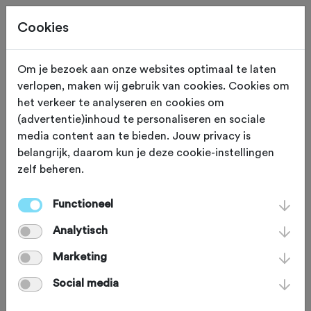
Cookies
Om je bezoek aan onze websites optimaal te laten
verlopen, maken wij gebruik van cookies. Cookies om
Deze tocht heeft reeds plaatsgevonden op 27-6-2026.
het verkeer te analyseren en cookies om
(advertentie)inhoud te personaliseren en sociale
media content aan te bieden. Jouw privacy is
belangrijk, daarom kun je deze cookie-instellingen
zelf beheren.
ZATERDAG 27 JUN
Zoutkamp (Groningen)
Coast to Coast
Functioneel
Analytisch
Challenge 2026
Marketing
Social media
Racefiets
Agenda
Favoriet