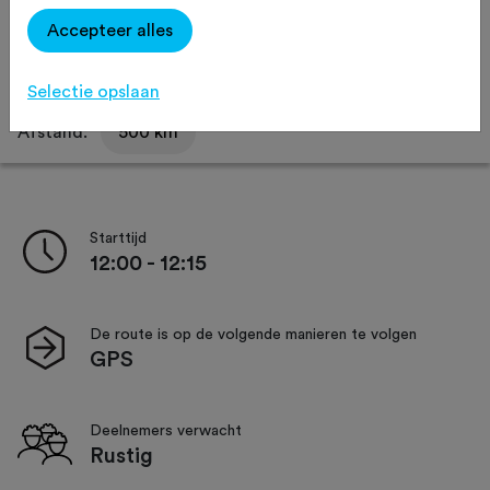
Delen
Accepteer alles
Selectie opslaan
Afstand:
500 km
Starttijd
12:00 - 12:15
De route is op de volgende manieren te volgen
GPS
Deelnemers verwacht
Rustig