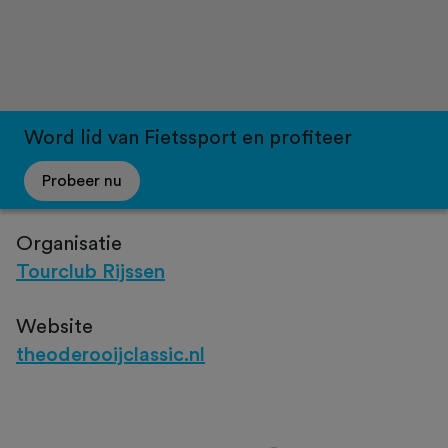
Word lid van Fietssport en profiteer
Probeer nu
Organisatie
Tourclub Rijssen
Website
theoderooijclassic.nl