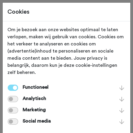
Cookies
Om je bezoek aan onze websites optimaal te laten
verlopen, maken wij gebruik van cookies. Cookies om
Deze tocht heeft reeds plaatsgevonden op 6-6-2026.
het verkeer te analyseren en cookies om
(advertentie)inhoud te personaliseren en sociale
media content aan te bieden. Jouw privacy is
belangrijk, daarom kun je deze cookie-instellingen
zelf beheren.
ZATERDAG 6 JUN
Rijssen (Overijssel)
Theo de Rooij Classic
Functioneel
Analytisch
MTB 2026
Marketing
Social media
Mountainbike
Agenda