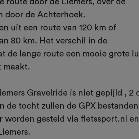
e route door de Liemers, over de
en door de Achterhoek.
en uit een route van 120 km of
an 80 km. Het verschil in de
dat de lange route een mooie grote l
 maakt.
emers Gravelride is niet gepijld , 2
n de tocht zullen de GPX bestanden
 worden gesteld via fietssport.nl e
Liemers.