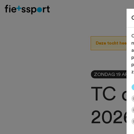
O
m
Deze tocht heeft 
a
p
p
z
ZONDAG 19 APR
TC d
2026