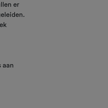
llen er
geleiden.
rek
s aan