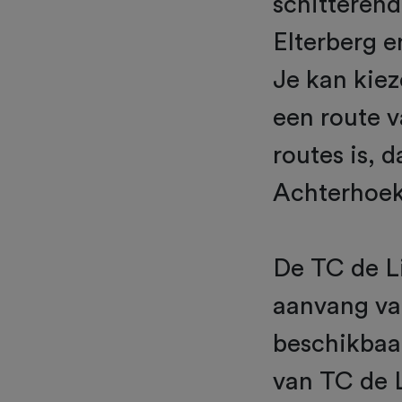
schitterend
Elterberg 
Je kan kiez
een route v
routes is, 
Achterhoek
De TC de Li
aanvang va
beschikbaar
van TC de 