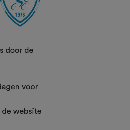
us door de
 dagen voor
n de website