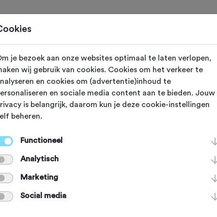
Toertochten
Routes
Ontdek
Magazine
Clubs
Cookies
m je bezoek aan onze websites optimaal te laten verlopen,
aken wij gebruik van cookies. Cookies om het verkeer te
reeds plaatsgevonden op 19-4-2026.
nalyseren en cookies om (advertentie)inhoud te
ersonaliseren en sociale media content aan te bieden. Jouw
rivacy is belangrijk, daarom kun je deze cookie-instellingen
elf beheren.
Zevenaar (Gelderland)
Functioneel
e Liemers Grave
Analytisch
Marketing
Social media