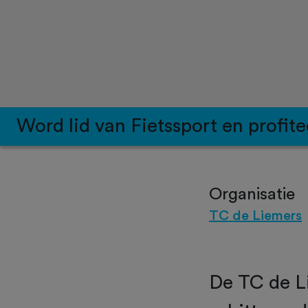
Word lid van Fietssport en profite
Organisatie
TC de Liemers
De TC de Li