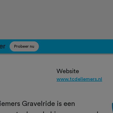
er
Probeer nu
Website
www.tcdeliemers.nl
emers Gravelride is een