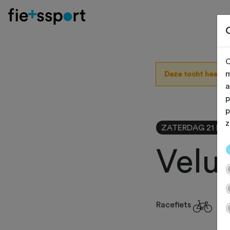
O
m
Deze tocht heeft 
a
p
p
z
ZATERDAG 21 MR
Velu
Racefiets