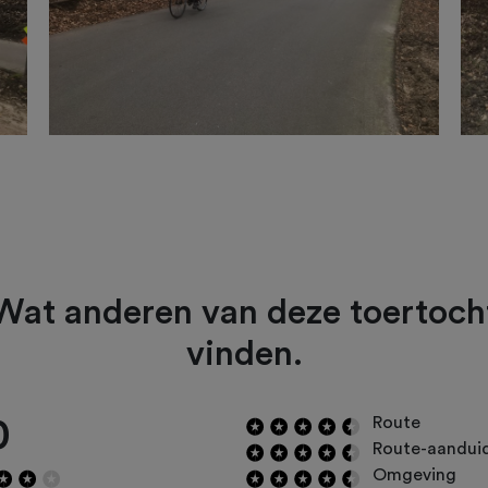
Wat anderen van deze toertoch
vinden.
0
Route
Route-aandui
Omgeving