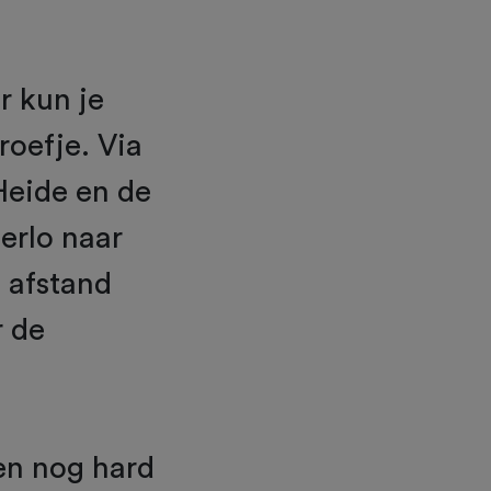
r kun je
oefje. Via
Heide en de
erlo naar
e afstand
r de
en nog hard