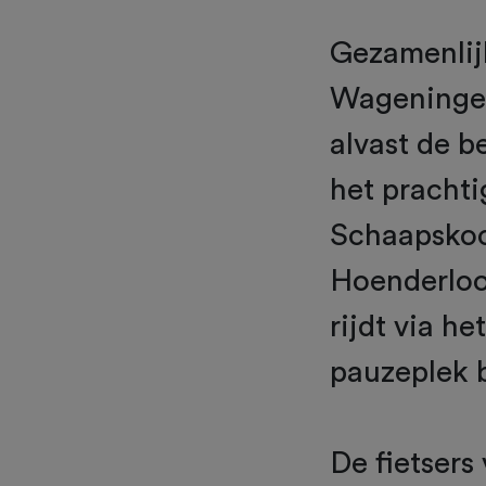
Gezamenlijk
Wageningen
alvast de 
het pracht
Schaapskooi
Hoenderloo.
rijdt via he
pauzeplek 
De fietsers