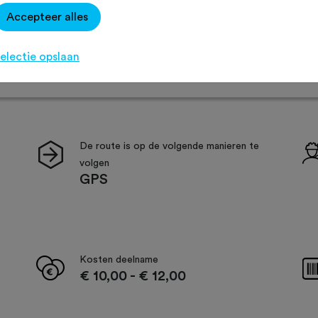
Route
Routeaanduiding
Accepteer alles
electie opslaan
De route is op de volgende manieren te
volgen
GPS
Kosten deelname
€ 10,00
-
€ 12,00