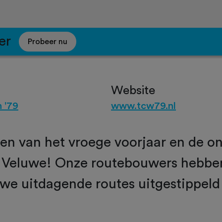
er
Probeer nu
Website
 '79
www.tcw79.nl
en van het vroege voorjaar en de o
e Veluwe! Onze routebouwers hebben
uwe uitdagende routes uitgestippeld