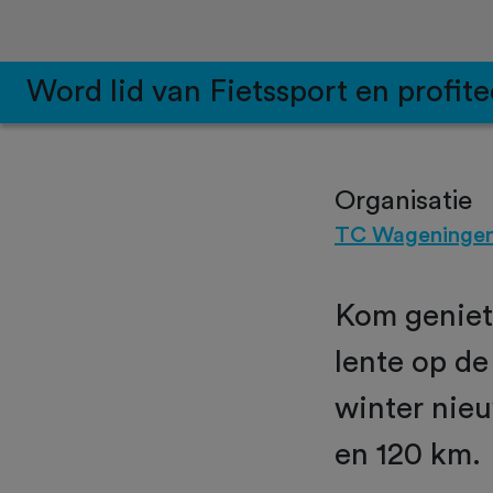
Word lid van Fietssport en profite
Organisatie
TC Wageningen
Kom geniet
lente op d
winter nie
en 120 km.