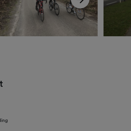
t
ding