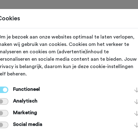
Toertochten
Routes
Ontdek
Magazine
Clubs
Cookies
m je bezoek aan onze websites optimaal te laten verlopen,
aken wij gebruik van cookies. Cookies om het verkeer te
reeds plaatsgevonden op 21-3-2026.
nalyseren en cookies om (advertentie)inhoud te
ersonaliseren en sociale media content aan te bieden. Jouw
rivacy is belangrijk, daarom kun je deze cookie-instellingen
elf beheren.
T
Wageningen (Gelderland)
Functioneel
viatocht 2026
Analytisch
Marketing
Agenda
Favoriet
Delen
Social media