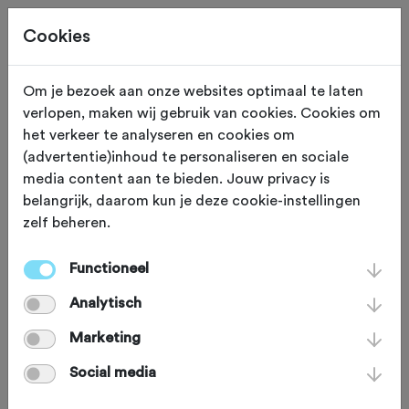
Cookies
Om je bezoek aan onze websites optimaal te laten
verlopen, maken wij gebruik van cookies. Cookies om
ZONDAG 11 OKT
Esbeek (Noord Brabant)
het verkeer te analyseren en cookies om
(advertentie)inhoud te personaliseren en sociale
Najaarstocht Esbeek
media content aan te bieden. Jouw privacy is
belangrijk, daarom kun je deze cookie-instellingen
2026
zelf beheren.
Functioneel
Mountainbike
Agenda
Analytisch
Favoriet
Delen
Marketing
Social media
Omgeving
Route