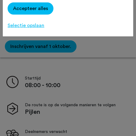
Routeaanduiding
Verzorging
Accepteer alles
Selectie opslaan
Afstand:
30 km
45 km
60 km
Inschrijven vanaf 1 oktober.
Starttijd
08:00 - 10:00
De route is op de volgende manieren te volgen
Pijlen
Deelnemers verwacht