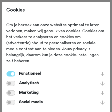
Cookies
Om je bezoek aan onze websites optimaal te laten
verlopen, maken wij gebruik van cookies. Cookies om
Deze tocht heeft reeds plaatsgevonden op 22-7-2026.
het verkeer te analyseren en cookies om
(advertentie)inhoud te personaliseren en sociale
media content aan te bieden. Jouw privacy is
belangrijk, daarom kun je deze cookie-instellingen
zelf beheren.
WOENSDAG 22 JUL
Kloosterzande (Zeeland)
Sterrit TC
Functioneel
Analytisch
Kloosterzande 2026
Marketing
Social media
Recreatief
Agenda
Favoriet