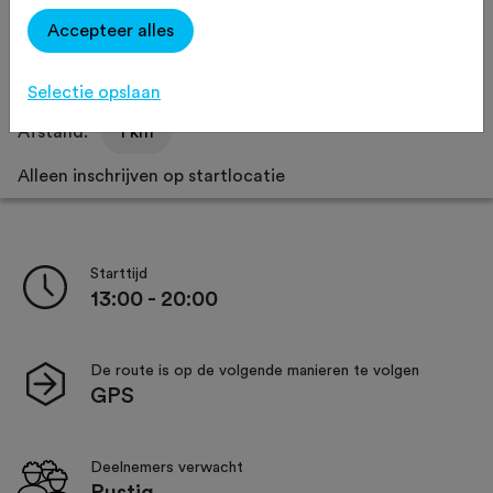
Delen
Accepteer alles
Selectie opslaan
Afstand:
1 km
Alleen inschrijven op startlocatie
Starttijd
13:00 - 20:00
De route is op de volgende manieren te volgen
GPS
Deelnemers verwacht