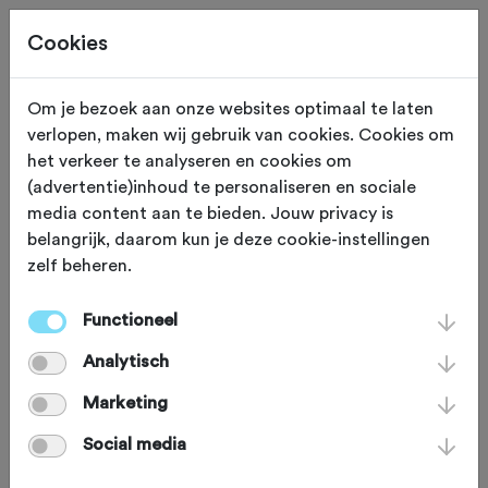
Cookies
Om je bezoek aan onze websites optimaal te laten
verlopen, maken wij gebruik van cookies. Cookies om
Deze tocht heeft reeds plaatsgevonden op 12-4-2026.
het verkeer te analyseren en cookies om
(advertentie)inhoud te personaliseren en sociale
media content aan te bieden. Jouw privacy is
belangrijk, daarom kun je deze cookie-instellingen
zelf beheren.
ZONDAG 12 APR
Zelhem (Gelderland)
Van Slingerland
Functioneel
Analytisch
Graveltocht Zelhem
Marketing
2026
Social media