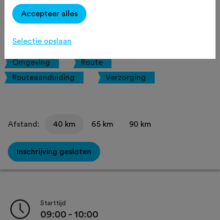
Gravelbike
Agenda
Favoriet
Accepteer alles
Delen
Selectie opslaan
Omgeving
Route
Routeaanduiding
Verzorging
Afstand:
40 km
65 km
90 km
Inschrijving gesloten
Starttijd
09:00 - 10:00