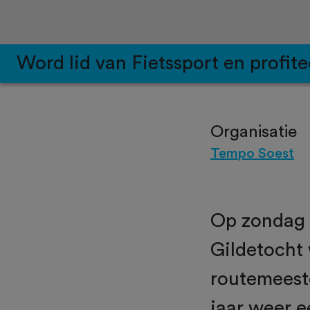
Word lid van Fietssport en profite
Organisatie
Tempo Soest
Op zondag 
Gildetocht 
routemeest
jaar weer e