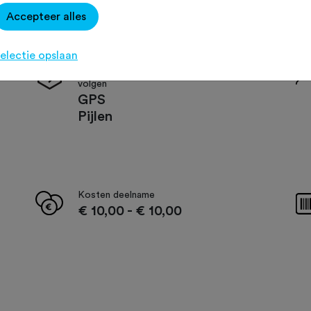
Accepteer alles
electie opslaan
De route is op de volgende manieren te
volgen
GPS
Pijlen
Kosten deelname
€ 10,00
-
€ 10,00