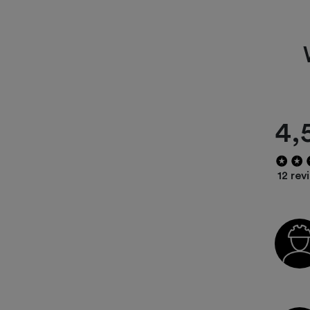
4,
12 rev