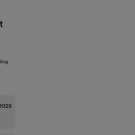
t
ding
2025