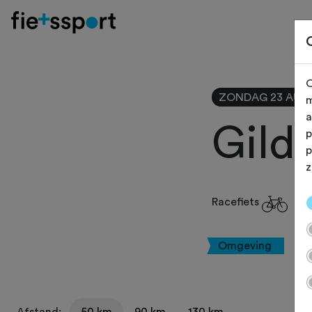
O
ZONDAG 23 AUG
m
a
Gild
p
p
z
Racefiets
Omgeving