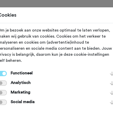
Toertochten
Routes
Ontdek
Magazine
Clubs
Cookies
m je bezoek aan onze websites optimaal te laten verlopen,
Soest (Utrecht)
aken wij gebruik van cookies. Cookies om het verkeer te
nalyseren en cookies om (advertentie)inhoud te
etocht 2026
ersonaliseren en sociale media content aan te bieden. Jouw
rivacy is belangrijk, daarom kun je deze cookie-instellingen
elf beheren.
Functioneel
Agenda
Favoriet
Delen
Analytisch
Route
Routeaanduiding
Sfeer
Verzo
Marketing
Social media