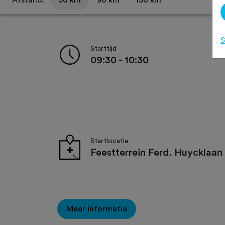
Afstand:
50 km
90 km
130 km
S
Starttijd
09:30 - 10:30
Startlocatie
Feestterrein Ferd. Huycklaan
Meer informatie