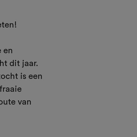
eten!
e en
t dit jaar.
ocht is een
fraaie
oute van