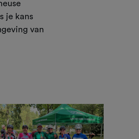
 heuse
s je kans
mgeving van