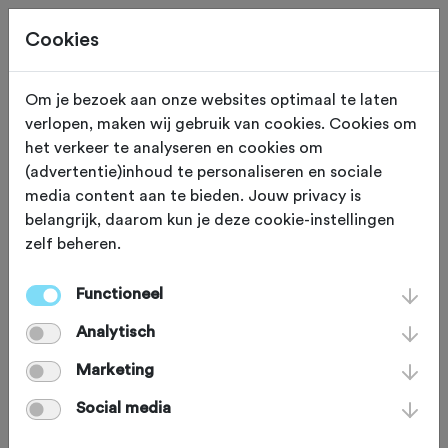
Cookies
Om je bezoek aan onze websites optimaal te laten
verlopen, maken wij gebruik van cookies. Cookies om
Deze tocht heeft reeds plaatsgevonden op 7-6-2026.
het verkeer te analyseren en cookies om
(advertentie)inhoud te personaliseren en sociale
media content aan te bieden. Jouw privacy is
belangrijk, daarom kun je deze cookie-instellingen
zelf beheren.
ZONDAG 7 JUN
Valkenswaard (Noord Brabant)
Tocht van Nix
Functioneel
Analytisch
Marketing
Racefiets
Agenda
Favoriet
Social media
Delen