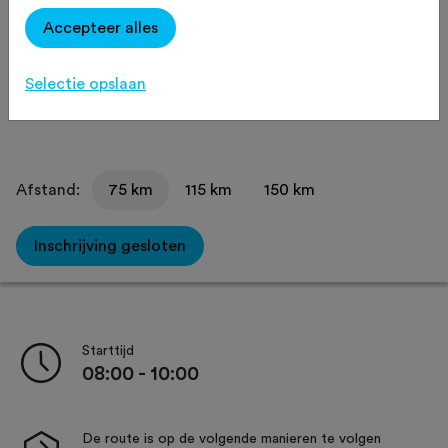
Accepteer alles
Omgeving
Route
Routeaanduiding
Sfeer
Selectie opslaan
Verzorging
Afstand:
75 km
115 km
150 km
Inschrijving gesloten
Starttijd
08:00 - 10:00
De route is op de volgende manieren te volgen