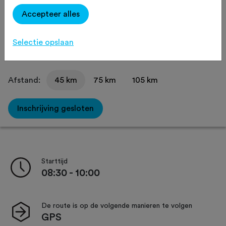
Accepteer alles
Omgeving
Routeaanduiding
Sfeer
Verzorging
Selectie opslaan
Afstand:
45 km
75 km
105 km
Inschrijving gesloten
Starttijd
08:30 - 10:00
De route is op de volgende manieren te volgen
GPS