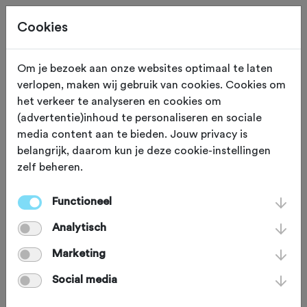
Cookies
Om je bezoek aan onze websites optimaal te laten
verlopen, maken wij gebruik van cookies. Cookies om
Deze tocht heeft reeds plaatsgevonden op 5-10-2025.
het verkeer te analyseren en cookies om
(advertentie)inhoud te personaliseren en sociale
media content aan te bieden. Jouw privacy is
belangrijk, daarom kun je deze cookie-instellingen
zelf beheren.
ZONDAG 5 OKT 2025
Lemelerveld (Overijssel)
Strade di Kokkie 2025
Functioneel
Analytisch
Marketing
Gravelbike
Agenda
Favoriet
Social media
Delen