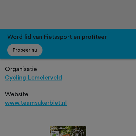
Word lid van Fietssport en profiteer
Probeer nu
Organisatie
Cycling Lemelerveld
Website
www.teamsukerbiet.nl