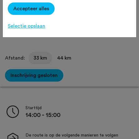
Favoriet
Delen
Accepteer alles
Omgeving
Routeaanduiding
Selectie opslaan
Verzorging
Afstand:
33 km
44 km
Inschrijving gesloten
Starttijd
14:00 - 15:00
De route is op de volgende manieren te volgen