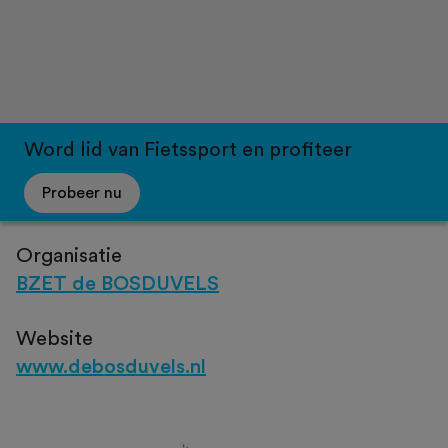
Word lid van Fietssport en profiteer
Probeer nu
Organisatie
BZET de BOSDUVELS
Website
www.debosduvels.nl