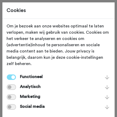
Cookies
Om je bezoek aan onze websites optimaal te laten
verlopen, maken wij gebruik van cookies. Cookies om
Deze tocht heeft reeds plaatsgevonden op 1-11-2025.
het verkeer te analyseren en cookies om
(advertentie)inhoud te personaliseren en sociale
media content aan te bieden. Jouw privacy is
belangrijk, daarom kun je deze cookie-instellingen
zelf beheren.
ZATERDAG 1 NOV 2025
Lieshout (Noord Brabant)
Functioneel
Duvelsday 2025
Analytisch
Marketing
Mountainbike
Agenda
Social media