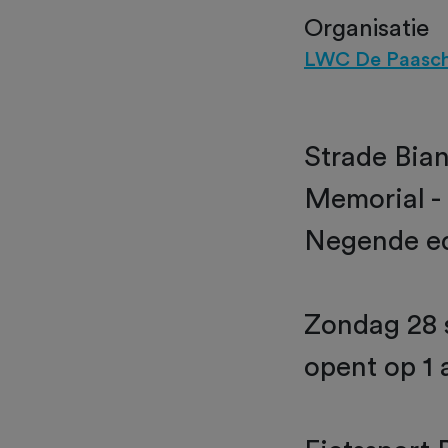
Organisatie
LWC De Paasc
Strade Bian
Memorial -
Negende ed
Zondag 28 
opent op 1 