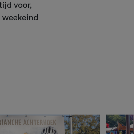
ijd voor,
k weekeind