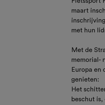
Fietssport
maart insch
inschrijvin
met hun li
Met de Str
memorial- n
Europa en 
genieten:
Het schitte
beschut is,