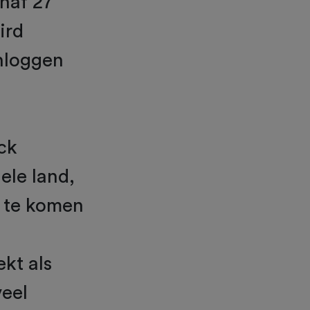
naf 27
ird
inloggen
ck
ele land,
 te komen
kt als
veel