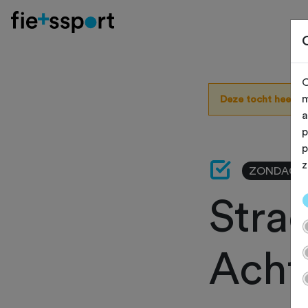
O
m
Deze tocht heeft 
a
p
p
z
ZONDAG 28
Stra
Acht