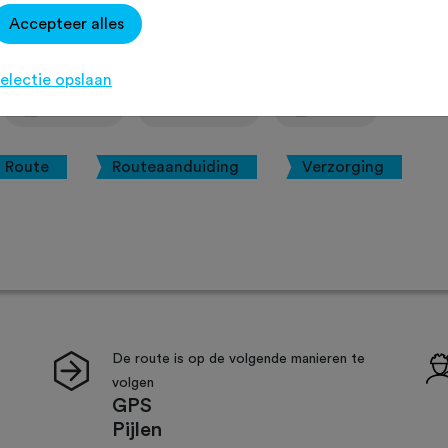
rial
Accepteer alles
electie opslaan
Agenda
Favoriet
Delen
Route
Routeaanduiding
Verzorging
De route is op de volgende manieren te
volgen
GPS
Pijlen