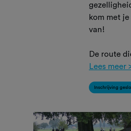
gezellighei
kom met je 
van!
De route die
Lees meer 
Inschrijving gesl