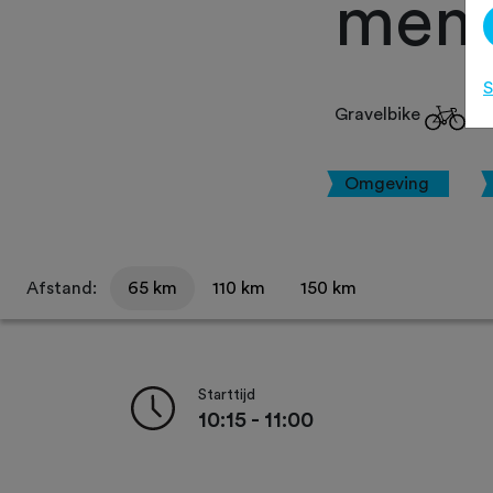
memo
S
Gravelbike
Omgeving
Afstand:
65 km
110 km
150 km
Starttijd
10:15 - 11:00