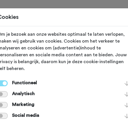
Toertochten
Routes
Ontdek
Magazine
Clubs
Cookies
m je bezoek aan onze websites optimaal te laten verlopen,
aken wij gebruik van cookies. Cookies om het verkeer te
reeds plaatsgevonden op 28-9-2025.
nalyseren en cookies om (advertentie)inhoud te
ersonaliseren en sociale media content aan te bieden. Jouw
rivacy is belangrijk, daarom kun je deze cookie-instellingen
elf beheren.
 SEP 2025
Lochem (Gelderland)
Functioneel
de Bianche
Analytisch
Marketing
erhoek - Gijs Ve
Social media