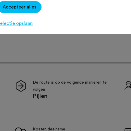
Accepteer alles
Agenda
Favoriet
Delen
electie opslaan
Route
Routeaanduiding
Sfeer
Verzo
De route is op de volgende manieren te
volgen
Pijlen
Kosten deelname