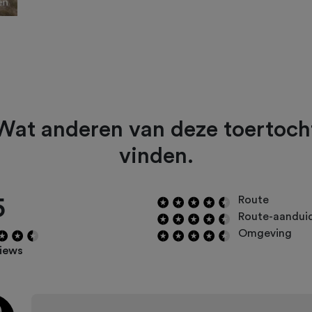
Wat anderen van deze toertoch
vinden.
5
Route
Route-aandui
Omgeving
views