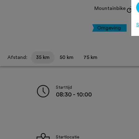
Mountainbike
S
Omgeving
Afstand:
35 km
50 km
75 km
Starttijd
08:30 - 10:00
Startlocatie