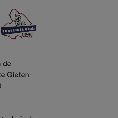
n de
te Gieten-
t