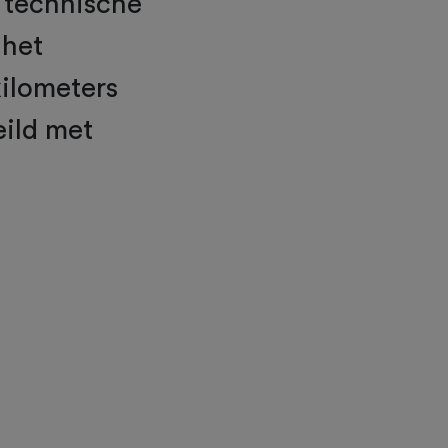
n technische
 het
ilometers
eild met