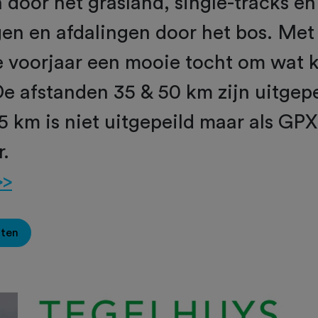
 door het grasland, single-tracks e
en en afdalingen door het bos. Met
e voorjaar een mooie tocht om wat k
e afstanden 35 & 50 km zijn uitgep
75 km is niet uitgepeild maar als GPX
r.
>>
oten