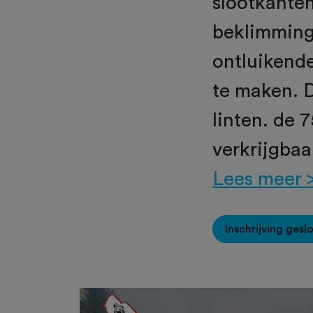
slootkanten
beklimming
ontluikend
te maken. D
linten. de 
verkrijgbaa
Lees meer 
Inschrijving gesl