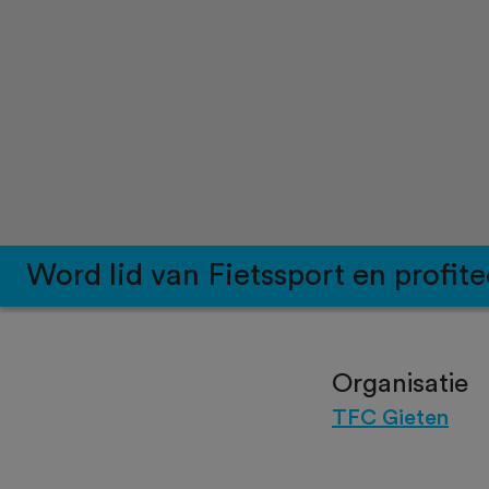
Word lid van Fietssport en profite
Organisatie
TFC Gieten