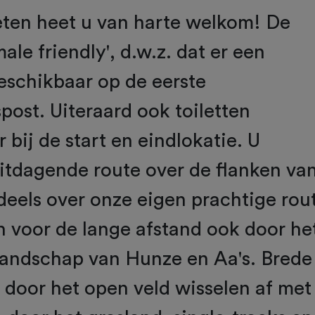
ten heet u van harte welkom! De
male friendly', d.w.z. dat er een
beschikbaar op de eerste
post. Uiteraard ook toiletten
 bij de start en eindlokatie. U
uitdagende route over de flanken va
eels over onze eigen prachtige rou
n voor de lange afstand ook door he
landschap van Hunze en Aa's. Brede
door het open veld wisselen af met