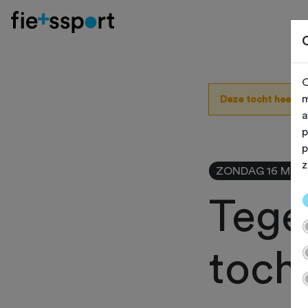
O
m
Deze tocht heeft 
a
p
p
z
ZONDAG 16 MRT 
Tege
toch