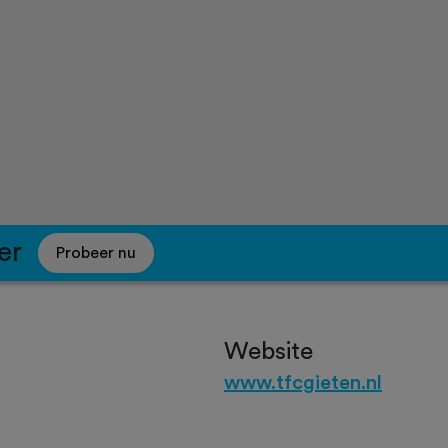
er
Probeer nu
Website
www.tfcgieten.nl