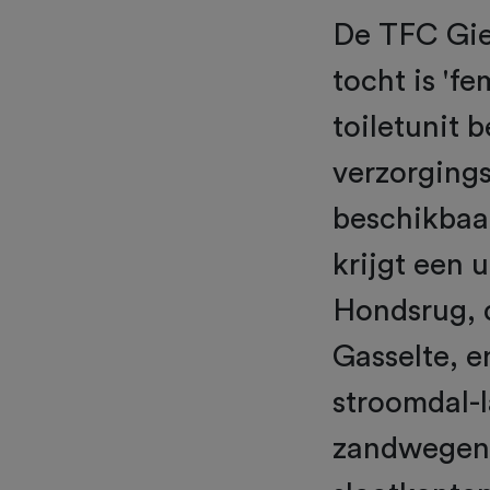
De TFC Gie
tocht is 'fe
toiletunit 
verzorgings
beschikbaar
krijgt een 
Hondsrug, d
Gasselte, e
stroomdal-
zandwegen 