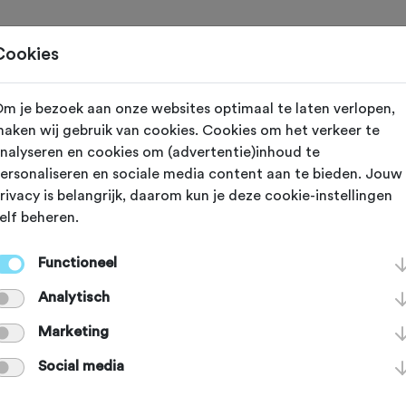
Toertochten
Routes
Ontdek
Magazine
Clubs
Cookies
m je bezoek aan onze websites optimaal te laten verlopen,
aken wij gebruik van cookies. Cookies om het verkeer te
reeds plaatsgevonden op 16-3-2025.
nalyseren en cookies om (advertentie)inhoud te
ersonaliseren en sociale media content aan te bieden. Jouw
rivacy is belangrijk, daarom kun je deze cookie-instellingen
elf beheren.
2025
Gieten (Drenthe)
Functioneel
lhuys Gieten M
Analytisch
Marketing
t 2025
Social media