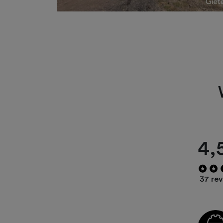
4,
37 re