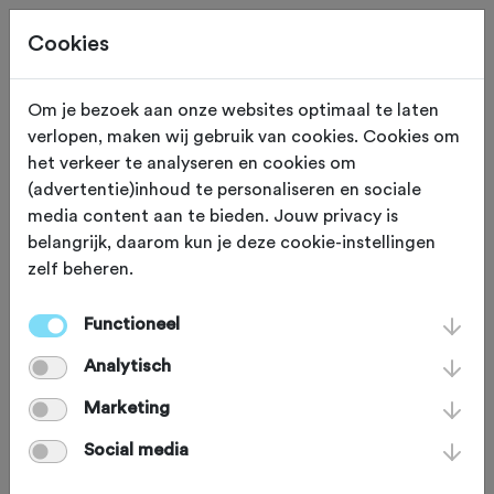
Cookies
Om je bezoek aan onze websites optimaal te laten
verlopen, maken wij gebruik van cookies. Cookies om
Deze tocht heeft reeds plaatsgevonden op 17-8-2025.
het verkeer te analyseren en cookies om
(advertentie)inhoud te personaliseren en sociale
media content aan te bieden. Jouw privacy is
belangrijk, daarom kun je deze cookie-instellingen
zelf beheren.
ZONDAG 17 AUG 2025
Groenlo (Gelderland)
BIKE-BEER-BBQ
Functioneel
Analytisch
roadride zomer 2025
Marketing
Social media
Racefiets
Agenda
Favoriet