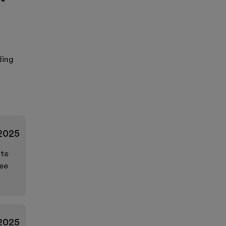
ding
2025
hte
dee
2025