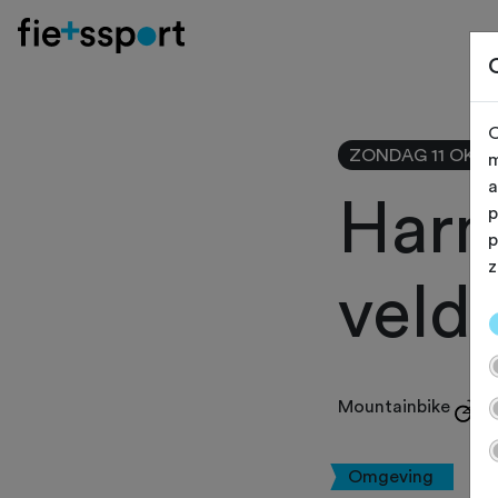
O
ZONDAG 11 OKT
m
a
Harm
p
p
z
veld
Mountainbike
Omgeving