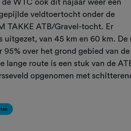
t de WTC ook dit najaar weer een
tgepijlde veldtoertocht onder de
 TAKKE ATB/Gravel-tocht. Er
es uitgezet, van 45 km en 60 km. De
or 95% over het grond gebied van d
de lange route is een stuk van de AT
arsseveld opgenomen met schitteren
oten