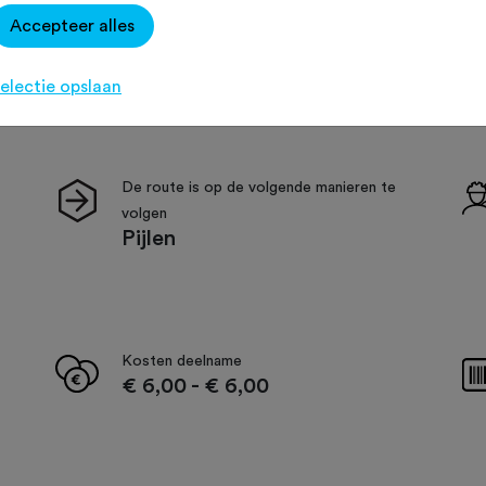
Accepteer alles
electie opslaan
De route is op de volgende manieren te
volgen
Pijlen
Kosten deelname
€ 6,00
-
€ 6,00