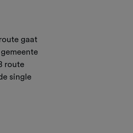
 route gaat
e gemeente
B route
de single