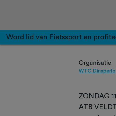
Word lid van Fietssport en profite
Organisatie
WTC Dinxperlo
ZONDAG 1
ATB VELDT