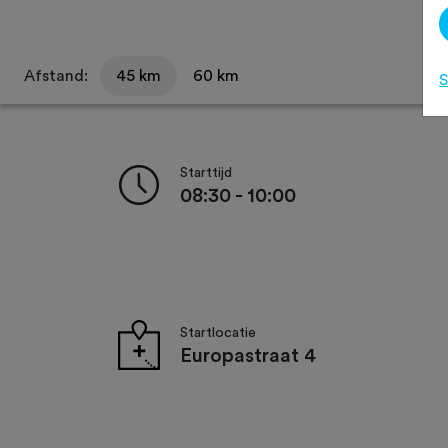
Afstand:
45 km
60 km
S
Starttijd
08:30 - 10:00
Startlocatie
Europastraat 4