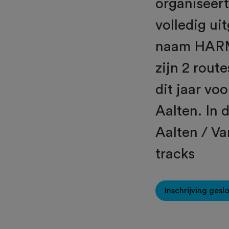
organiseer
volledig ui
naam HARM
zijn 2 rout
dit jaar vo
Aalten. In 
Aalten / V
tracks
Inschrijving gesl