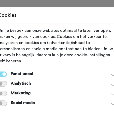
Toertochten
Routes
Ontdek
Magazine
Clubs
Cookies
m je bezoek aan onze websites optimaal te laten verlopen,
Dinxperlo (Gelderland)
aken wij gebruik van cookies. Cookies om het verkeer te
nalyseren en cookies om (advertentie)inhoud te
 Takke
ersonaliseren en sociale media content aan te bieden. Jouw
rivacy is belangrijk, daarom kun je deze cookie-instellingen
elf beheren.
toertocht 2026
Functioneel
Analytisch
Marketing
Agenda
Favoriet
Delen
Social media
Route
Routeaanduiding