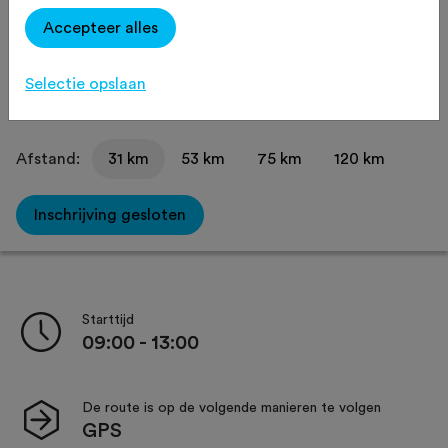
Accepteer alles
Omgeving
Route
Routeaanduiding
Selectie opslaan
Afstand:
31 km
53 km
75 km
120 km
Inschrijving gesloten
Starttijd
09:00 - 13:00
De route is op de volgende manieren te volgen
GPS