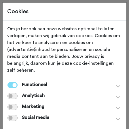
Cookies
Om je bezoek aan onze websites optimaal te laten
verlopen, maken wij gebruik van cookies. Cookies om
Deze tocht heeft reeds plaatsgevonden op 28-12-2024.
het verkeer te analyseren en cookies om
(advertentie)inhoud te personaliseren en sociale
media content aan te bieden. Jouw privacy is
belangrijk, daarom kun je deze cookie-instellingen
zelf beheren.
ZATERDAG 28 DEC 2024
Nijkerk (Gelderland)
Derry X-mas 2024
Functioneel
Analytisch
Marketing
Mountainbike
Agenda
Social media
Favoriet
Delen