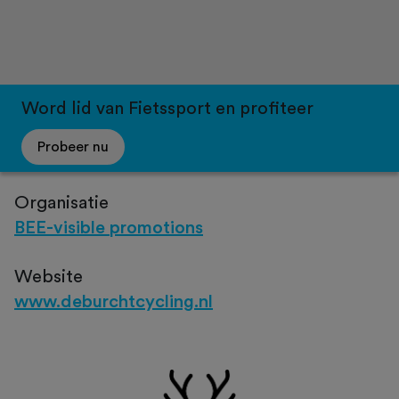
Word lid van Fietssport en profiteer
Probeer nu
Organisatie
BEE-visible promotions
Website
www.deburchtcycling.nl