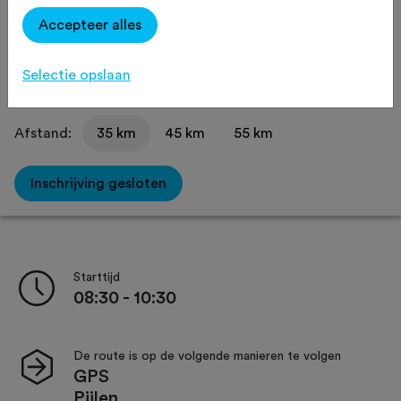
Accepteer alles
Omgeving
Verzorging
Selectie opslaan
Afstand:
35 km
45 km
55 km
Inschrijving gesloten
Starttijd
08:30 - 10:30
De route is op de volgende manieren te volgen
GPS
Pijlen