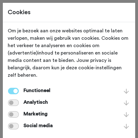
Cookies
Om je bezoek aan onze websites optimaal te laten
verlopen, maken wij gebruik van cookies. Cookies om
Je bekijkt een oude editie.
Klik hier
voor de nieuwe
het verkeer te analyseren en cookies om
editie.
(advertentie)inhoud te personaliseren en sociale
media content aan te bieden. Jouw privacy is
belangrijk, daarom kun je deze cookie-instellingen
zelf beheren.
ZATERDAG 16 NOV 2024
Wapenveld (Gelderland)
Functioneel
Swolsebostocht
Analytisch
Marketing
Mountainbike
Agenda
Social media
Favoriet
Delen