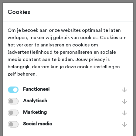
Cookies
Om je bezoek aan onze websites optimaal te laten
verlopen, maken wij gebruik van cookies. Cookies om
Deze tocht heeft reeds plaatsgevonden op 27-10-2024.
het verkeer te analyseren en cookies om
(advertentie)inhoud te personaliseren en sociale
media content aan te bieden. Jouw privacy is
belangrijk, daarom kun je deze cookie-instellingen
zelf beheren.
ZONDAG 27 OKT 2024
Tiel (Gelderland)
Najaarstocht
Functioneel
Analytisch
Batauwers 2024
Marketing
Social media
Racefiets
Agenda
Favoriet