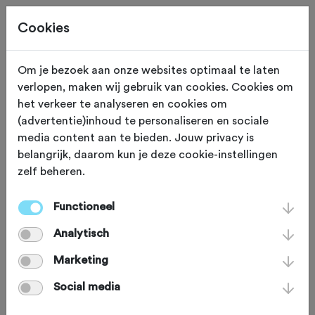
Cookies
Om je bezoek aan onze websites optimaal te laten
verlopen, maken wij gebruik van cookies. Cookies om
Deze tocht heeft reeds plaatsgevonden op 1-6-2024.
het verkeer te analyseren en cookies om
(advertentie)inhoud te personaliseren en sociale
media content aan te bieden. Jouw privacy is
belangrijk, daarom kun je deze cookie-instellingen
zelf beheren.
ZATERDAG 1 JUN 2024
Dieren (Gelderland)
Vael Ouwe 2024 -
Functioneel
Analytisch
Veluwe, Posbank &
Marketing
IJsselvallei
Social media