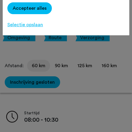
Racefiets
Agenda
Favoriet
Accepteer alles
Delen
Selectie opslaan
Omgeving
Route
Verzorging
Afstand:
60 km
90 km
125 km
160 km
Inschrijving gesloten
Starttijd
08:00 - 10:30