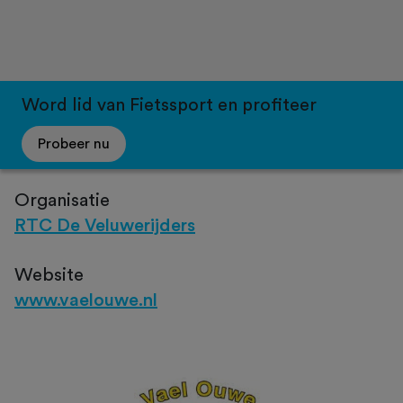
Word lid van Fietssport en profiteer
Probeer nu
Organisatie
RTC De Veluwerijders
Website
www.vaelouwe.nl