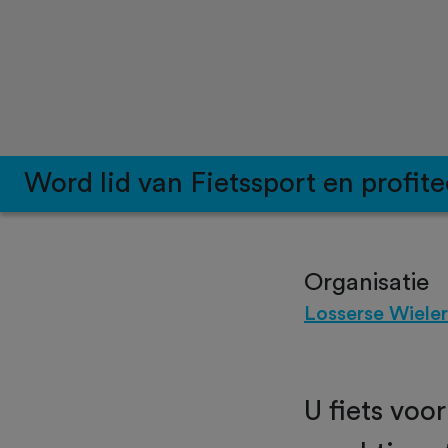
Word lid van Fietssport en profite
Organisatie
Losserse Wieler
U fiets voo