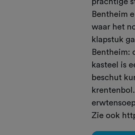
prachtige 
Bentheim e
waar het n
klapstuk ga
Bentheim: 
kasteel is 
beschut ku
krentenbol
erwtensoep 
Zie ook ht