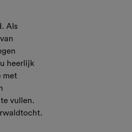
. Als
 van
egen
u heerlijk
e met
m
te vullen.
rwaldtocht.