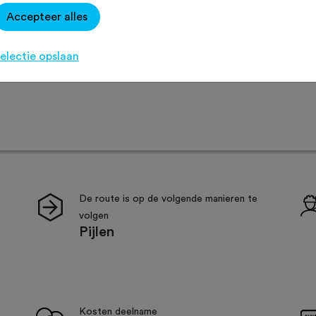
Accepteer alles
Agenda
Favoriet
Delen
electie opslaan
Route
Routeaanduiding
Verzorging
De route is op de volgende manieren te
volgen
Pijlen
Kosten deelname