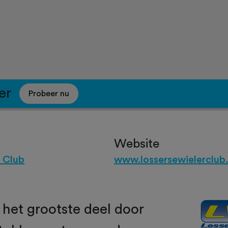
er
Probeer nu
Website
 Club
www.lossersewielerclub.
r het grootste deel door