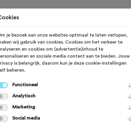
Toertochten
Routes
Ontdek
Magazine
Clubs
Cookies
m je bezoek aan onze websites optimaal te laten verlopen,
aken wij gebruik van cookies. Cookies om het verkeer te
reeds plaatsgevonden op 18-2-2024.
nalyseren en cookies om (advertentie)inhoud te
ersonaliseren en sociale media content aan te bieden. Jouw
rivacy is belangrijk, daarom kun je deze cookie-instellingen
elf beheren.
2024
Losser (Overijssel)
Functioneel
heimer Wald to
Analytisch
Marketing
Social media