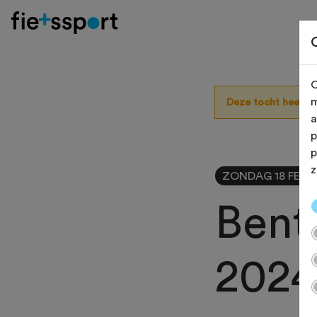
O
m
Deze tocht heeft 
a
p
p
z
ZONDAG 18 FEB 
Bent
2024