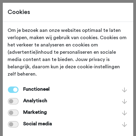
Cookies
Om je bezoek aan onze websites optimaal te laten
verlopen, maken wij gebruik van cookies. Cookies om
ZONDAG 27 SEP
Hoenderloo (Gelderland)
het verkeer te analyseren en cookies om
(advertentie)inhoud te personaliseren en sociale
Lions Ride Veluwe -
media content aan te bieden. Jouw privacy is
belangrijk, daarom kun je deze cookie-instellingen
racefiets
zelf beheren.
Functioneel
Racefiets
Agenda
Favoriet
Analytisch
Delen
Marketing
Social media