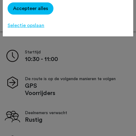
Afstand:
60 km
120 km
Accepteer alles
Online inschrijven
Selectie opslaan
Starttijd
10:30 - 11:00
De route is op de volgende manieren te volgen
GPS
Voorrijders
Deelnemers verwacht
Rustig