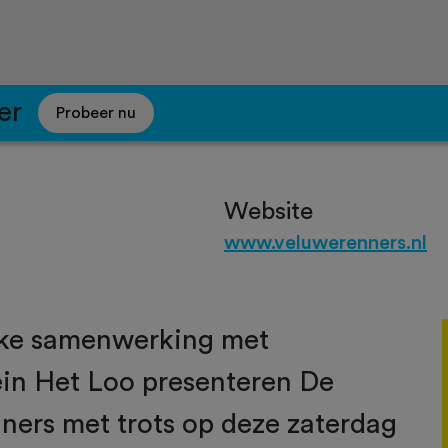
er
Probeer nu
Website
www.veluwerenners.nl
eke samenwerking met
n Het Loo presenteren De
ners met trots op deze zaterdag