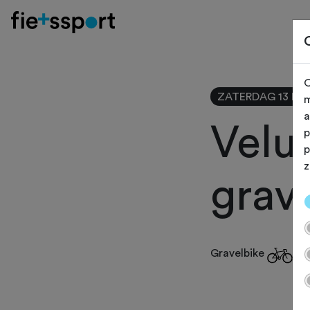
O
ZATERDAG 13 FEB
m
a
Velu
p
p
z
grav
Gravelbike