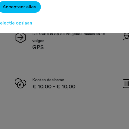
Accepteer alles
electie opslaan
De route is op de volgende manieren te
volgen
GPS
Kosten deelname
€ 10,00
-
€ 10,00