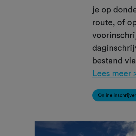
je op donde
route, of o
voorinschri
daginschrij
bestand vi
Lees meer 
Online inschrijve