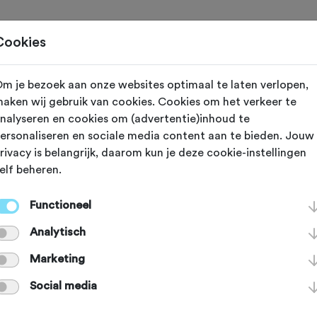
Toertochten
Routes
Ontdek
Magazine
Clubs
Cookies
m je bezoek aan onze websites optimaal te laten verlopen,
 2027
Stroe (Gelderland)
aken wij gebruik van cookies. Cookies om het verkeer te
nalyseren en cookies om (advertentie)inhoud te
ws Mooiste
ersonaliseren en sociale media content aan te bieden. Jouw
rivacy is belangrijk, daarom kun je deze cookie-instellingen
elf beheren.
eltocht
Functioneel
Analytisch
Marketing
Agenda
Favoriet
Delen
Social media