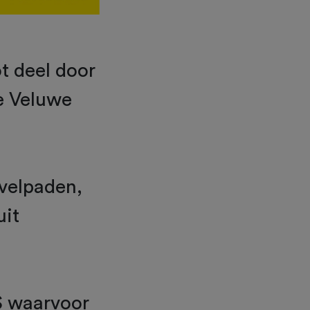
t deel door
e Veluwe
avelpaden,
uit
S waarvoor