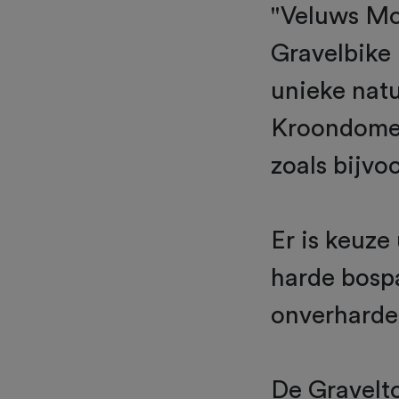
"Veluws Mo
Gravelbike 
unieke natu
Kroondomei
zoals bijvo
Er is keuze
harde bosp
onverharde
De Gravelt