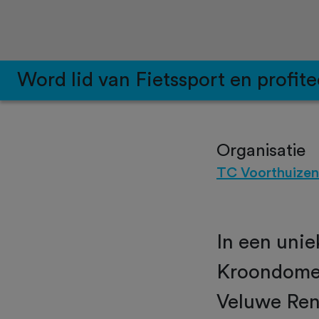
Word lid van Fietssport en profite
Organisatie
TC Voorthuizen
In een uni
Kroondomei
Veluwe Ren