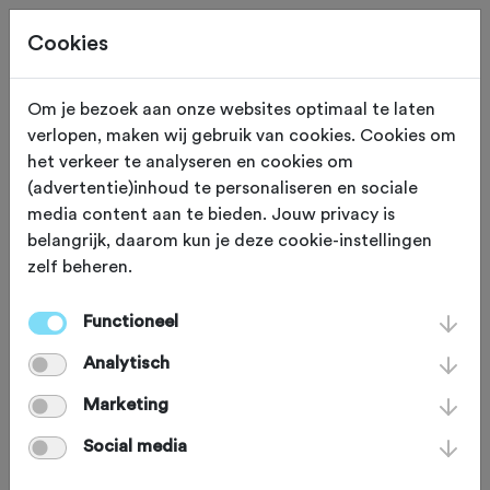
Cookies
Om je bezoek aan onze websites optimaal te laten
verlopen, maken wij gebruik van cookies. Cookies om
ZATERDAG 31 OKT
Venlo (Limburg)
het verkeer te analyseren en cookies om
(advertentie)inhoud te personaliseren en sociale
BRM200 Rondje om de
media content aan te bieden. Jouw privacy is
belangrijk, daarom kun je deze cookie-instellingen
kerk
zelf beheren.
Functioneel
Recreatief
Agenda
Favoriet
Analytisch
Delen
Marketing
Social media