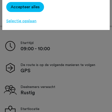
Afstand:
200 km
Accepteer alles
Online inschrijven
Selectie opslaan
Starttijd
09:00 - 10:00
De route is op de volgende manieren te volgen
GPS
Deelnemers verwacht
Rustig
Startlocatie