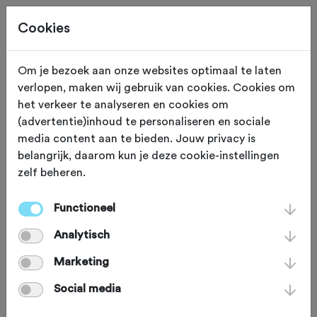
Cookies
Om je bezoek aan onze websites optimaal te laten
verlopen, maken wij gebruik van cookies. Cookies om
ZONDAG 20 SEP
Hoge Hexel (Overijssel)
het verkeer te analyseren en cookies om
(advertentie)inhoud te personaliseren en sociale
De boktocht
media content aan te bieden. Jouw privacy is
belangrijk, daarom kun je deze cookie-instellingen
zelf beheren.
Mountainbike
Agenda
Functioneel
Favoriet
Delen
Analytisch
Marketing
Social media
Afstand:
45 km