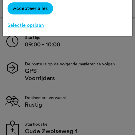
Online inschrijven
Accepteer alles
Selectie opslaan
Starttijd
09:00 - 10:00
De route is op de volgende manieren te volgen
GPS
Voorrijders
Deelnemers verwacht
Rustig
Startlocatie
Oude Zwolseweg 1