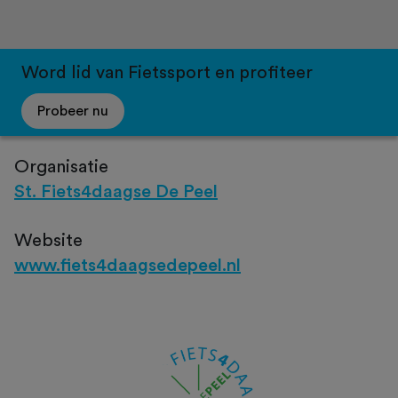
Word lid van Fietssport en profiteer
Probeer nu
Organisatie
St. Fiets4daagse De Peel
Website
www.fiets4daagsedepeel.nl