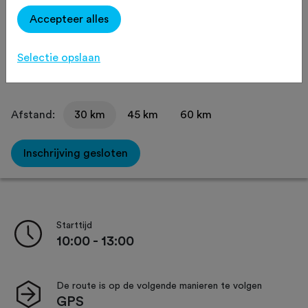
Recreatief
Agenda
Favoriet
Accepteer alles
Delen
Selectie opslaan
Afstand:
30 km
45 km
60 km
Inschrijving gesloten
Starttijd
10:00 - 13:00
De route is op de volgende manieren te volgen
GPS