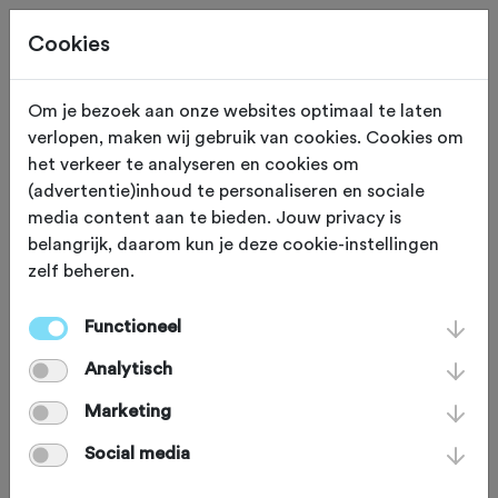
Cookies
Om je bezoek aan onze websites optimaal te laten
verlopen, maken wij gebruik van cookies. Cookies om
Deze tocht heeft reeds plaatsgevonden op 15-7-2026.
het verkeer te analyseren en cookies om
(advertentie)inhoud te personaliseren en sociale
media content aan te bieden. Jouw privacy is
belangrijk, daarom kun je deze cookie-instellingen
zelf beheren.
WOENSDAG 15 JUL
Deurne (Noord Brabant)
Fiets4Daagse De Peel
Functioneel
Analytisch
startplaats DEURNE
Marketing
2026
Social media