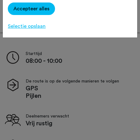
Afstand:
35 km
45 km
55 km
Accepteer alles
Online inschrijven
Selectie opslaan
Starttijd
08:00 - 10:00
De route is op de volgende manieren te volgen
GPS
Pijlen
Deelnemers verwacht
Vrij rustig