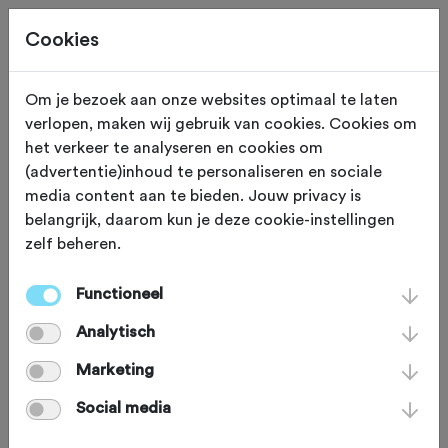
Cookies
Om je bezoek aan onze websites optimaal te laten
verlopen, maken wij gebruik van cookies. Cookies om
ZONDAG 1 NOV
Overloon (Noord Brabant)
het verkeer te analyseren en cookies om
(advertentie)inhoud te personaliseren en sociale
Huijskes MTB
media content aan te bieden. Jouw privacy is
belangrijk, daarom kun je deze cookie-instellingen
toertocht
zelf beheren.
Functioneel
Mountainbike
Agenda
Analytisch
Favoriet
Delen
Marketing
Social media