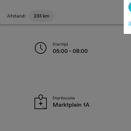
Afstand:
235 km
S
Starttijd
05:00 - 08:00
Startlocatie
Marktplein 1A