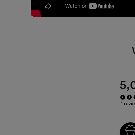
5,
1 revi