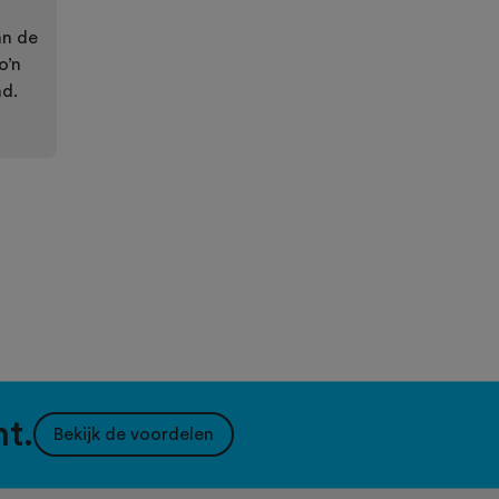
an de
o’n
ad.
nt.
Bekijk de voordelen