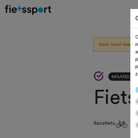
O
m
Deze tocht heeft 
a
p
p
z
MAANDAG 
Fiet
Racefiets