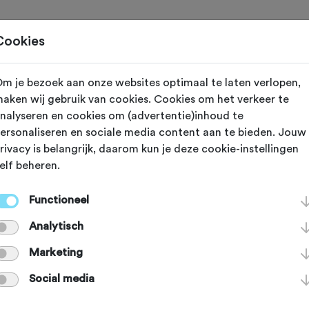
Toertochten
Routes
Ontdek
Magazine
Clubs
Cookies
m je bezoek aan onze websites optimaal te laten verlopen,
aken wij gebruik van cookies. Cookies om het verkeer te
reeds plaatsgevonden op 25-5-2026.
nalyseren en cookies om (advertentie)inhoud te
ersonaliseren en sociale media content aan te bieden. Jouw
rivacy is belangrijk, daarom kun je deze cookie-instellingen
elf beheren.
25 MEI
Bolsward (Friesland)
Functioneel
selfstedentocht
Analytisch
Marketing
Agenda
Favoriet
Delen
Social media