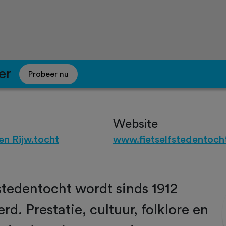
er
Probeer nu
Website
en Rijw.tocht
www.fietselfstedentocht
stedentocht wordt sinds 1912
rd. Prestatie, cultuur, folklore en