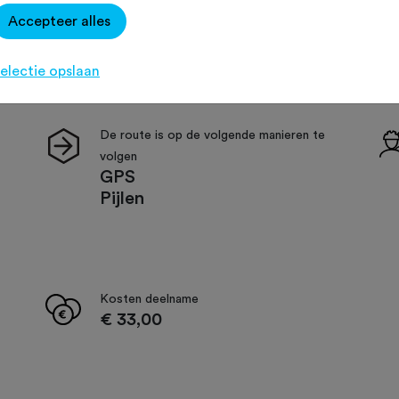
Accepteer alles
electie opslaan
De route is op de volgende manieren te
volgen
GPS
Pijlen
Kosten deelname
€ 33,00