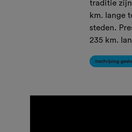
traditie zi
km. lange t
steden. Pre
235 km. lan
Inschrijving gesl