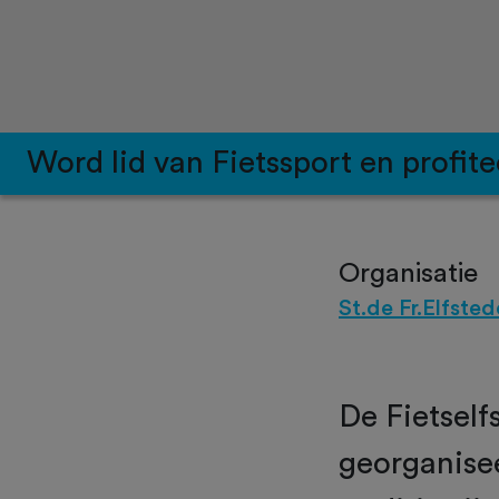
Word lid van Fietssport en profite
Organisatie
St.de Fr.Elfsted
De Fietself
georganisee