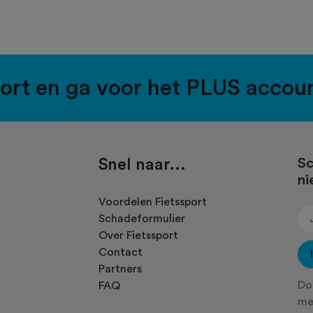
port en ga voor het PLUS accou
Snel naar...
Sc
ni
.
Voordelen Fietssport
Schadeformulier
Over Fietssport
Contact
Partners
Doo
FAQ
m