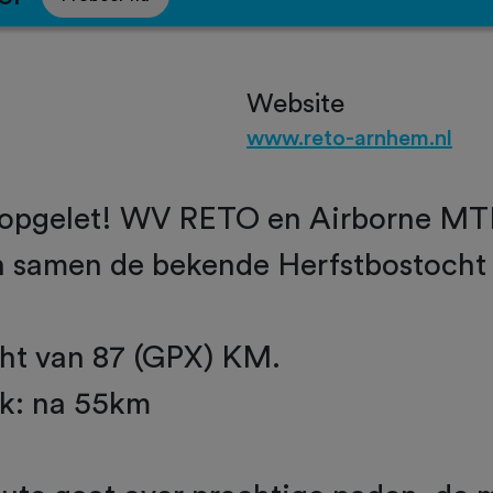
Website
www.reto-arnhem.nl
 opgelet! WV RETO en Airborne MT
n samen de bekende Herfstbostocht
cht van 87 (GPX) KM.
ek: na 55km