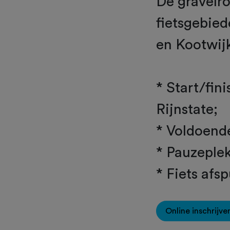
De gravelro
fietsgebie
en Kootwij
* Start/fin
Rijnstate;
* Voldoende
* Pauzeplek
* Fiets afs
Online inschrijve