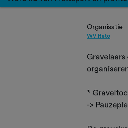
Organisatie
WV Reto
Gravelaars
organisere
* Gravelto
-> Pauzepl