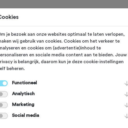
Toertochten
Routes
Ontdek
Magazine
Clubs
Cookies
m je bezoek aan onze websites optimaal te laten verlopen,
V
Arnhem (Gelderland)
aken wij gebruik van cookies. Cookies om het verkeer te
nalyseren en cookies om (advertentie)inhoud te
stbostocht Grav
ersonaliseren en sociale media content aan te bieden. Jouw
rivacy is belangrijk, daarom kun je deze cookie-instellingen
elf beheren.
em 2026
Functioneel
Analytisch
Marketing
Agenda
Favoriet
Delen
Social media