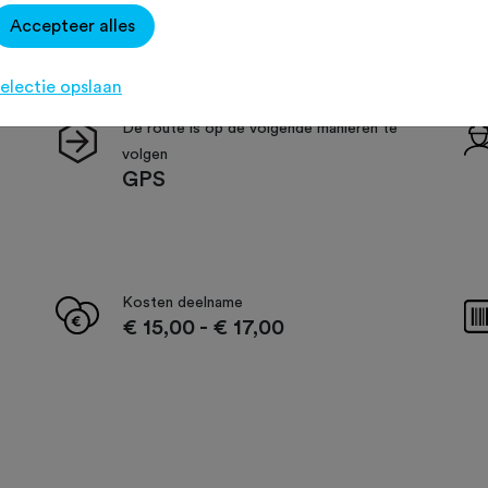
Accepteer alles
electie opslaan
De route is op de volgende manieren te
volgen
GPS
Kosten deelname
€ 15,00
-
€ 17,00