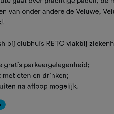
ute gaat over prachtige paden, de 
den van onder andere de Veluwe, V
k!
ish bij clubhuis RETO vlakbij ziekenh
 gratis parkeergelegenheid;
 met eten en drinken;
puiten na afloop mogelijk.
n