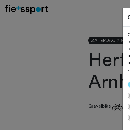
O
ZATERDAG 7 NO
m
a
Herf
p
p
z
Arnh
Gravelbike