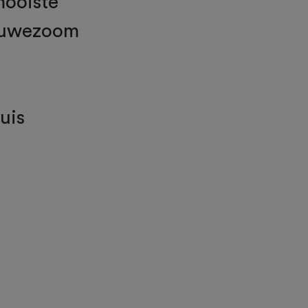
mooiste
eluwezoom
uis