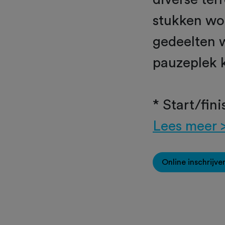
stukken wor
gedeelten 
pauzeplek 
* Start/fini
Lees meer 
Online inschrijve