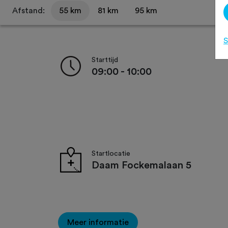
Afstand:
55 km
81 km
95 km
S
Starttijd
09:00 - 10:00
Startlocatie
Daam Fockemalaan 5
Meer informatie