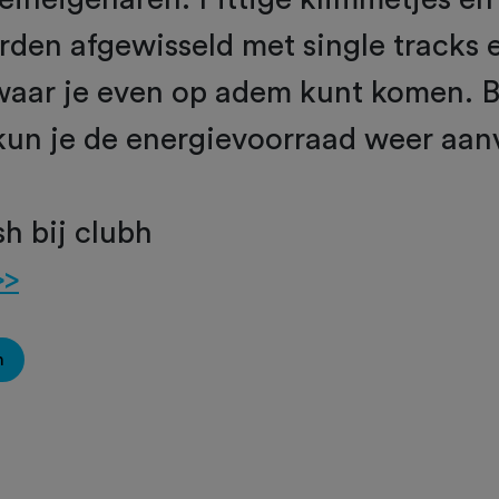
den afgewisseld met single tracks 
waar je even op adem kunt komen. B
kun je de energievoorraad weer aanv
sh bij clubh
>>
n