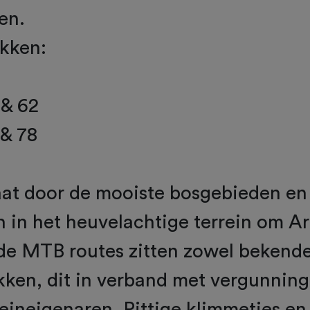
en.
ekken:
 & 62
 & 78
aat door de mooiste bosgebieden en
n in het heuvelachtige terrein om 
de MTB routes zitten zowel bekende 
kken, dit in verband met vergunnin
reineigenaren. Pittige klimmetjes e