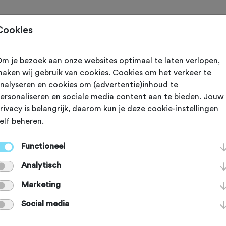
Toertochten
Routes
Ontdek
Magazine
Clubs
Cookies
m je bezoek aan onze websites optimaal te laten verlopen,
V
Arnhem (Gelderland)
aken wij gebruik van cookies. Cookies om het verkeer te
nalyseren en cookies om (advertentie)inhoud te
stbostocht MT
ersonaliseren en sociale media content aan te bieden. Jouw
rivacy is belangrijk, daarom kun je deze cookie-instellingen
elf beheren.
em 2026
Functioneel
Analytisch
Marketing
Agenda
Favoriet
Delen
Social media