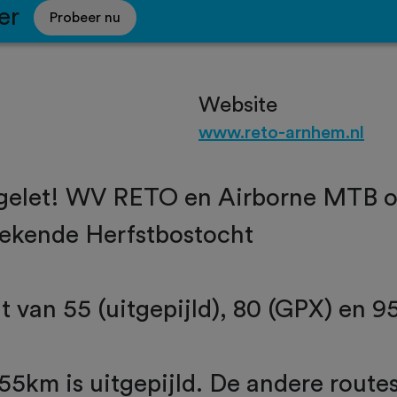
er
Probeer nu
Website
www.reto-arnhem.nl
elet! WV RETO en Airborne MTB o
ekende Herfstbostocht
 van 55 (uitgepijld), 80 (GPX) en 9
 55km is uitgepijld. De andere rout