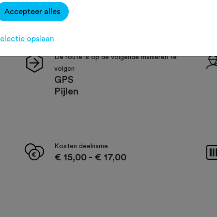
Accepteer alles
electie opslaan
De route is op de volgende manieren te
volgen
GPS
Pijlen
Kosten deelname
€ 15,00
-
€ 17,00