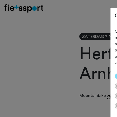
O
ZATERDAG 7 NO
m
a
Herf
p
p
z
Arnh
Mountainbike