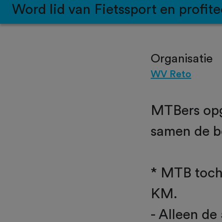
Word lid van Fietssport en profite
Organisatie
WV Reto
MTBers opg
samen de b
* MTB tocht
KM.
- Alleen de