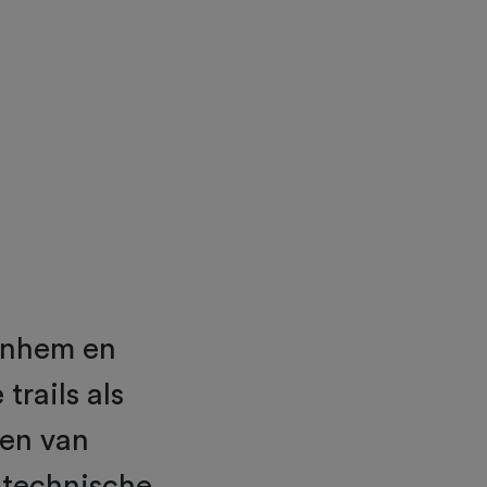
Arnhem en
trails als
gen van
n technische