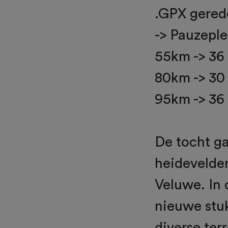
.GPX gered
-> Pauzepl
55km -> 36
80km -> 30
95km -> 36
De tocht g
heidevelde
Veluwe. In 
nieuwe stu
diverse ter