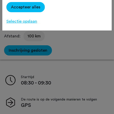
Accepteer alles
Delen
Selectie opslaan
Afstand:
100 km
Inschrijving gesloten
Starttijd
08:30 - 09:30
De route is op de volgende manieren te volgen
GPS