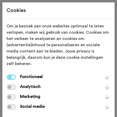
Cookies
Om je bezoek aan onze websites optimaal te laten
verlopen, maken wij gebruik van cookies. Cookies om
Je bekijkt een oude editie.
Klik hier
voor de nieuwe
het verkeer te analyseren en cookies om
editie.
(advertentie)inhoud te personaliseren en sociale
media content aan te bieden. Jouw privacy is
belangrijk, daarom kun je deze cookie-instellingen
zelf beheren.
ZONDAG 15 MRT
Gieten (Drenthe)
Functioneel
Tegelhuys Gravel Ride
Analytisch
100 km 2026
Marketing
Social media
Gravelbike
Agenda
Favoriet