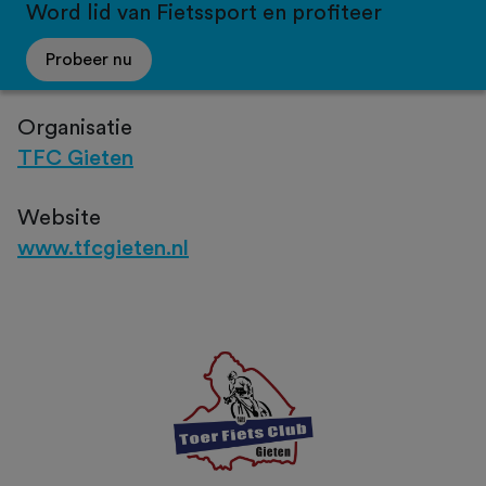
Word lid van Fietssport en profiteer
Probeer nu
Organisatie
TFC Gieten
Website
www.tfcgieten.nl