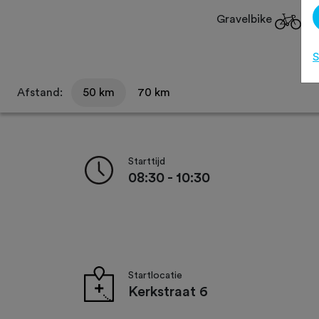
Gravelbike
S
Afstand:
50 km
70 km
Starttijd
08:30 - 10:30
Startlocatie
Kerkstraat 6