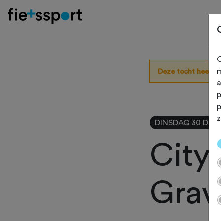
O
m
Deze tocht heeft 
a
p
p
z
DINSDAG 30 DEC
CityL
Grav