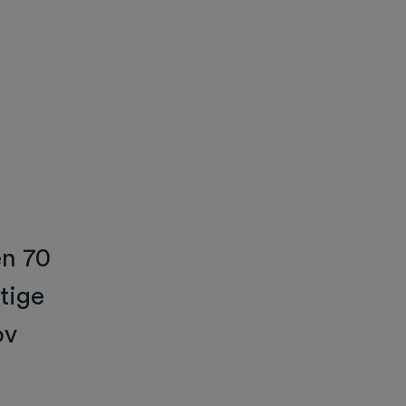
en 70
tige
ov