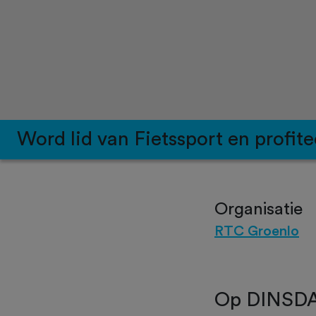
Word lid van Fietssport en profite
Organisatie
RTC Groenlo
Op DINSD