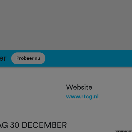
er
Probeer nu
Website
www.rtcg.nl
AG 30 DECEMBER