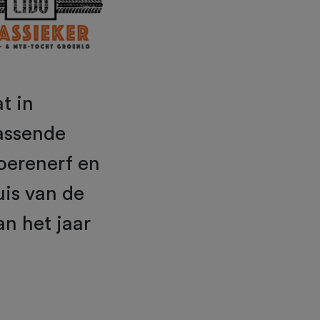
t in
rassende
oerenerf en
uis van de
an het jaar