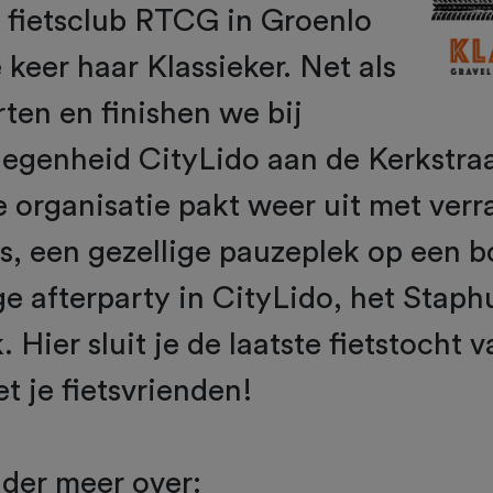
 fietsclub RTCG in Groenlo
 keer haar Klassieker. Net als
rten en finishen we bij
egenheid CityLido aan de Kerkstraa
 organisatie pakt weer uit met ver
s, een gezellige pauzeplek op een b
ge afterparty in CityLido, het Staph
Hier sluit je de laatste fietstocht v
met je fietsvrienden!
der meer over: