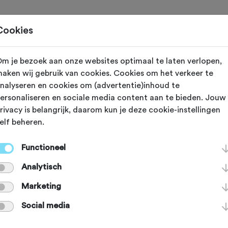
Toertochten
Routes
Ontdek
Magazine
Clubs
Cookies
m je bezoek aan onze websites optimaal te laten verlopen,
aken wij gebruik van cookies. Cookies om het verkeer te
reeds plaatsgevonden op 30-12-2025.
nalyseren en cookies om (advertentie)inhoud te
ersonaliseren en sociale media content aan te bieden. Jouw
rivacy is belangrijk, daarom kun je deze cookie-instellingen
elf beheren.
 2025
Groenlo (Gelderland)
Functioneel
ido Klassieker,
Analytisch
Marketing
eltocht 2025
Social media