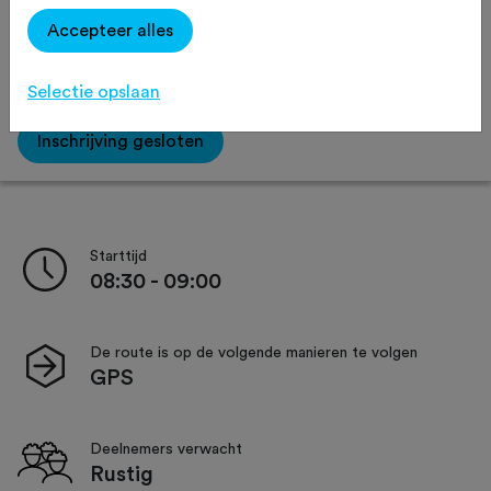
Accepteer alles
Afstand:
91 km
121 km
Selectie opslaan
Inschrijving gesloten
Starttijd
08:30 - 09:00
De route is op de volgende manieren te volgen
GPS
Deelnemers verwacht
Rustig