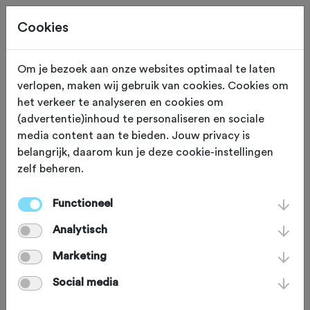
Cookies
Om je bezoek aan onze websites optimaal te laten
verlopen, maken wij gebruik van cookies. Cookies om
Deze tocht heeft reeds plaatsgevonden op 17-5-2026.
het verkeer te analyseren en cookies om
(advertentie)inhoud te personaliseren en sociale
media content aan te bieden. Jouw privacy is
belangrijk, daarom kun je deze cookie-instellingen
zelf beheren.
ZONDAG 17 MEI
Oosterblokker (Noord Holland)
Raadhuisroute 2026
Functioneel
Analytisch
Marketing
Racefiets
Agenda
Favoriet
Social media
Delen