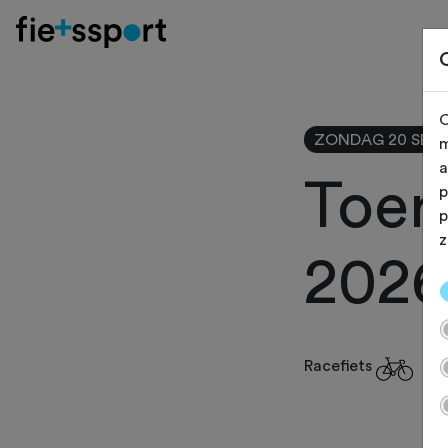
O
ZONDAG 20 SEP
m
a
Toer
p
p
z
2026
Racefiets