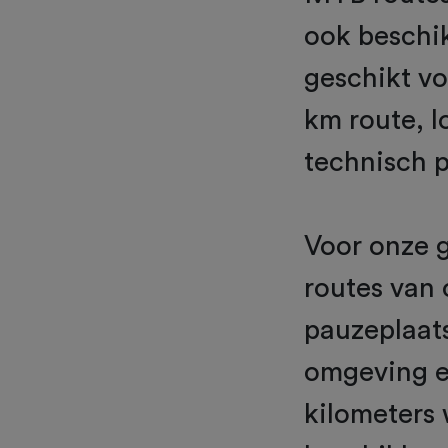
ook beschi
geschikt vo
km route, l
technisch p
Voor onze 
routes van 
pauzeplaat
omgeving en
kilometers w