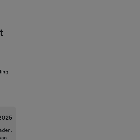
t
ding
2025
aden.
van