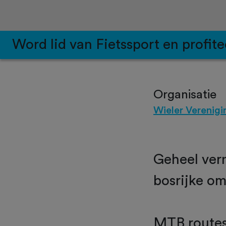
Word lid van Fietssport en profite
Organisatie
Wieler Verenigi
Geheel ver
bosrijke o
MTB routes