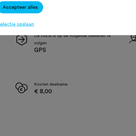
Accepteer alles
electie opslaan
De route is op de volgende manieren te
volgen
GPS
Kosten deelname
€ 8,00