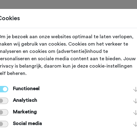
Toertochten
Routes
Ontdek
Magazine
Clubs
Cookies
m je bezoek aan onze websites optimaal te laten verlopen,
Diessen (Noord Brabant)
aken wij gebruik van cookies. Cookies om het verkeer te
nalyseren en cookies om (advertentie)inhoud te
tocht Diessen R
ersonaliseren en sociale media content aan te bieden. Jouw
rivacy is belangrijk, daarom kun je deze cookie-instellingen
elf beheren.
Functioneel
Analytisch
Marketing
Agenda
Favoriet
Delen
Social media