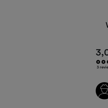
3,
3 revi