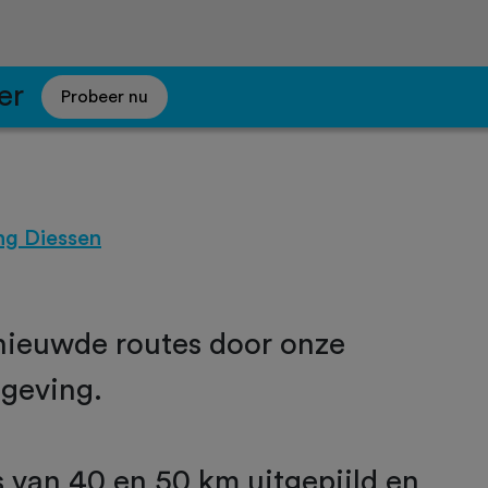
er
Probeer nu
ng Diessen
nieuwde routes door onze
mgeving.
 van 40 en 50 km uitgepijld en