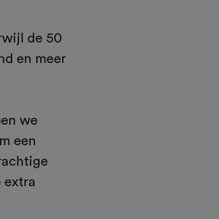
wijl de 50
end en meer
ben we
km een
rachtige
 extra