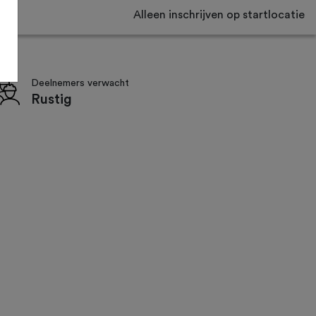
Alleen inschrijven op startlocatie
Deelnemers verwacht
Rustig